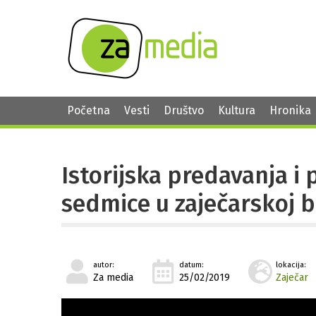
Početna
Vesti
Društvo
Kultura
Hronika
Istorijska predavanja i 
sedmice u zaječarskoj b
autor:
datum:
lokacija:
Za media
25/02/2019
Zaječar