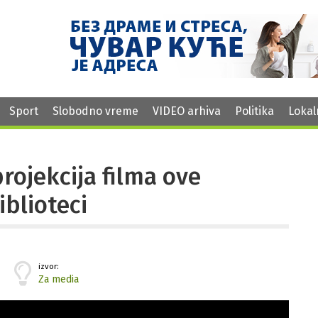
Sport
Slobodno vreme
VIDEO arhiva
Politika
Lokal
projekcija filma ove
iblioteci
izvor:
Za media