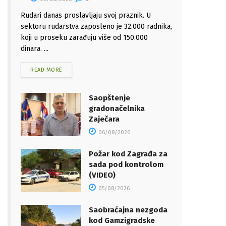
Rudari danas proslavljaju svoj praznik. U
sektoru rudarstva zaposleno je 32.000 radnika,
koji u proseku zarađuju više od 150.000
dinara. ...
READ MORE
Saopštenje
gradonačelnika
Zaječara
06/08/2026
Požar kod Zagrađa za
sada pod kontrolom
(VIDEO)
05/08/2026
Saobraćajna nezgoda
kod Gamzigradske