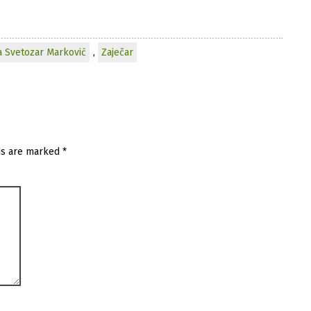
a Svetozar Marković
,
Zaječar
ds are marked
*