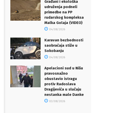
Građani i ekološka
udruženja podneli
primedbe na PP
rudarskog kompleksa
Malka Golaja (VIDEO)
04/08/2026
Karavan bezbednosti
saobraćaja stiže u
Sokobanju
04/08/2026
Apelacioni sud u Nišu
pravosnažno
obustavio istragu
protiv Radoslava
Dragijevića u slučaju
nestanka male Danke
03/08/2026