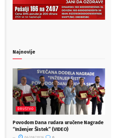
Najnovije
DRUŠTVO
Povodom Dana rudara uručene Nagrade
“Inženjer Šistek” (VIDEO)
06/08/2026
0