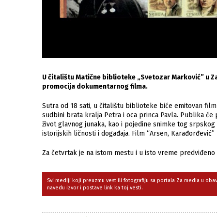
U čitalištu Matične biblioteke „Svetozar Marković” u Z
promocija dokumentarnog filma.
Sutra od 18 sati, u čitalištu biblioteke biće emitovan fil
sudbini brata kralјa Petra i oca princa Pavla. Publika će p
život glavnog junaka, kao i pojedine snimke tog srpskog 
istorijskih ličnosti i događaja. Film “Arsen, Karađorđevi
Za četvrtak je na istom mestu i u isto vreme predviđeno
Svi mediji koji preuzmu vest ili fotografiju sa portala Za media u ob
navedu izvor i postave link ka toj vesti.