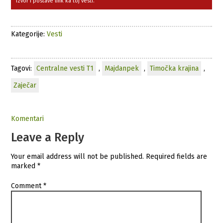
izvor i postave link ka toj vesti.
Kategorije:
Vesti
Tagovi:
Centralne vesti T1
,
Majdanpek
,
Timočka krajina
,
Zaječar
Komentari
Leave a Reply
Your email address will not be published.
Required fields are
marked
*
Comment
*