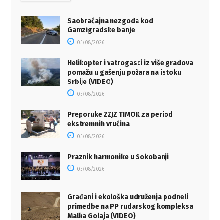
Saobraćajna nezgoda kod
Gamzigradske banje
05/08/2026
Helikopter i vatrogasci iz više gradova
pomažu u gašenju požara na istoku
Srbije (VIDEO)
05/08/2026
Preporuke ZZJZ TIMOK za period
ekstremnih vrućina
05/08/2026
Praznik harmonike u Sokobanji
05/08/2026
Građani i ekološka udruženja podneli
primedbe na PP rudarskog kompleksa
Malka Golaja (VIDEO)