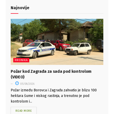
Najnovije
HRONIKA
Požar kod Zagrađa za sada pod kontrolom
(VIDEO)
05/08/2026
Požar između Borovca i Zagrađa zahvatio je blizu 100
hektara šume i niskog rastinja, a trenutno je pod
kontrolom i...
READ MORE