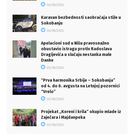
04/08/2026
Karavan bezbednosti saobraćaja stiže u
Sokobanju
04/08/2026
Apelacioni sud u Nišu pravosnažno
obustavio istragu protiv Radoslava
Dragijevića u slučaju nestanka male
Danke
03/08/2026
“Prva harmonika Srbije – Sokobanja”
od 4. do 6. avgusta na Letnjoj pozornici
“Vrelo”
03/08/2026
Projekat „Koreni i krila“ okupio mlade iz
Zaječara i Majdanpeka
03/08/2026