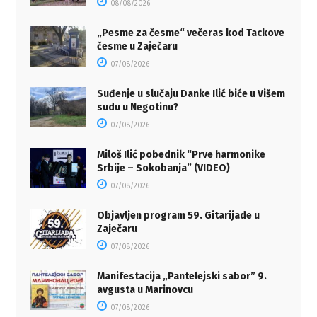
08/08/2026
„Pesme za česme“ večeras kod Tackove
česme u Zaječaru
07/08/2026
Suđenje u slučaju Danke Ilić biće u Višem
sudu u Negotinu?
07/08/2026
Miloš Ilić pobednik “Prve harmonike
Srbije – Sokobanja” (VIDEO)
07/08/2026
Objavljen program 59. Gitarijade u
Zaječaru
07/08/2026
Manifestacija „Pantelejski sabor” 9.
avgusta u Marinovcu
07/08/2026