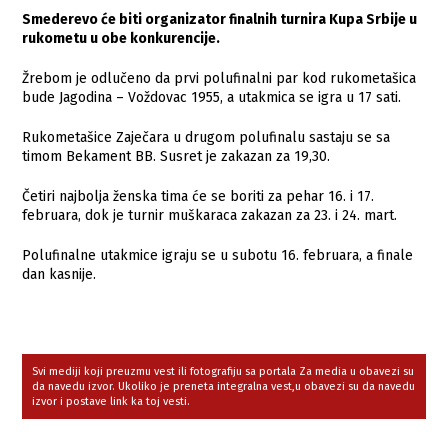
Smederevo će biti organizator finalnih turnira Kupa Srbije u
rukometu u obe konkurencije.
Žrebom je odlučeno da prvi polufinalni par kod rukometašica
bude Jagodina – Voždovac 1955, a utakmica se igra u 17 sati.
Rukometašice Zaječara u drugom polufinalu sastaju se sa
timom Bekament BB. Susret je zakazan za 19,30.
Četiri najbolja ženska tima će se boriti za pehar 16. i 17.
februara, dok je turnir muškaraca zakazan za 23. i 24. mart.
Polufinalne utakmice igraju se u subotu 16. februara, a finale
dan kasnije.
Svi mediji koji preuzmu vest ili fotografiju sa portala Za media u obavezi su
da navedu izvor. Ukoliko je preneta integralna vest,u obavezi su da navedu
izvor i postave link ka toj vesti.