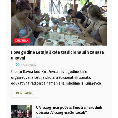
KULTURA
I ove godine Letnja škola tradicionalnih zanata
u Ravni
08/08/2026
U selu Ravna kod Knjaževca i ove godine biće
organizovana Letnja škola tradicionalnih zanata,
edukativna radionica namenjena mladima iz Knjaževca...
READ MORE
U Vražogrncu počela Smotra narodnih
običaja „Vražogrnački točak“