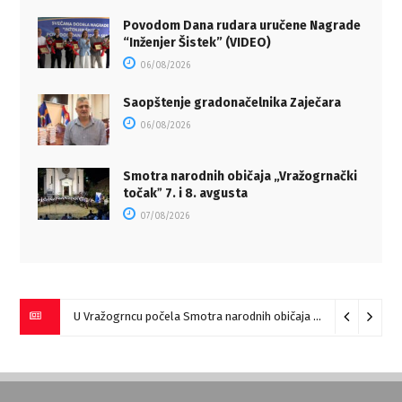
Povodom Dana rudara uručene Nagrade
“Inženjer Šistek” (VIDEO)
06/08/2026
Saopštenje gradonačelnika Zaječara
06/08/2026
Smotra narodnih običaja „Vražogrnački
točakˮ 7. i 8. avgusta
07/08/2026
U Vražogrncu počela Smotra narodnih običaja „Vražogrnački točak“