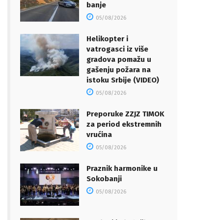
banje
05/08/2026
Helikopter i
vatrogasci iz više
gradova pomažu u
gašenju požara na
istoku Srbije (VIDEO)
05/08/2026
Preporuke ZZJZ TIMOK
za period ekstremnih
vrućina
05/08/2026
Praznik harmonike u
Sokobanji
05/08/2026