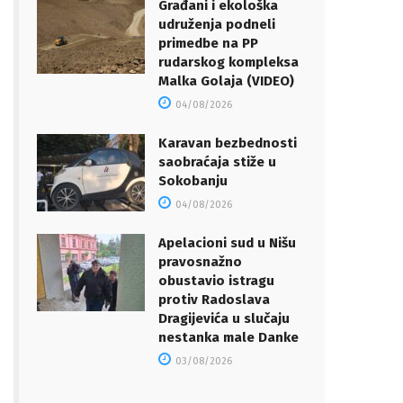
Građani i ekološka
udruženja podneli
primedbe na PP
rudarskog kompleksa
Malka Golaja (VIDEO)
04/08/2026
Karavan bezbednosti
saobraćaja stiže u
Sokobanju
04/08/2026
Apelacioni sud u Nišu
pravosnažno
obustavio istragu
protiv Radoslava
Dragijevića u slučaju
nestanka male Danke
03/08/2026