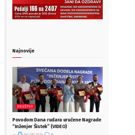
Najnovije
DRUŠTVO
Povodom Dana rudara uručene Nagrade
“Inženjer Šistek” (VIDEO)
06/08/2026
0