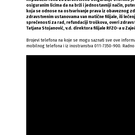
osiguranim licima da na brži i jednostavniji način, pu
koja se odnose na ostvarivanje prava iz obaveznog z
zdravstvenim ustanovama van matične filijale, ili leče
sprečenosti za rad, refundaciji troškova, overi zdravs
Tatjana Stojanović, v.d. direktora filijale RFZO-a u Zaje
Brojevi telefona na koje se mogu saznati sve ove inform
mobilnog telefona i iz inostranstva 011-7350-900. Radno v