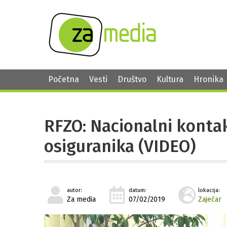
Početna
Vesti
Društvo
Kultura
Hronika
RFZO: Nacionalni kontak
osiguranika (VIDEO)
autor:
datum:
lokacija:
Za media
07/02/2019
Zaječar