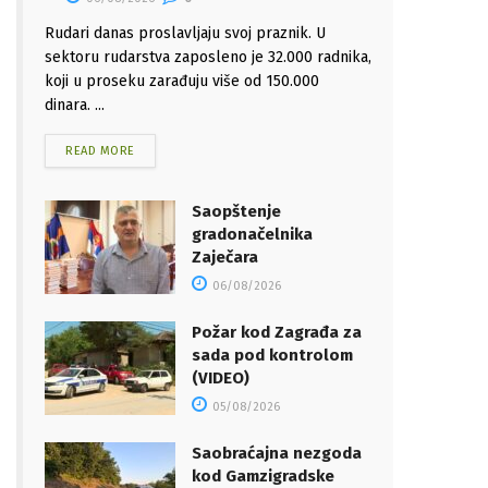
Rudari danas proslavljaju svoj praznik. U
sektoru rudarstva zaposleno je 32.000 radnika,
koji u proseku zarađuju više od 150.000
dinara. ...
READ MORE
Saopštenje
gradonačelnika
Zaječara
06/08/2026
Požar kod Zagrađa za
sada pod kontrolom
(VIDEO)
05/08/2026
Saobraćajna nezgoda
kod Gamzigradske