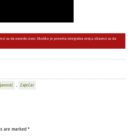
avezi su da navedu izvor. Ukoliko je preneta integralna vest,u obavezi su da
janović
,
Zaječar
ds are marked
*