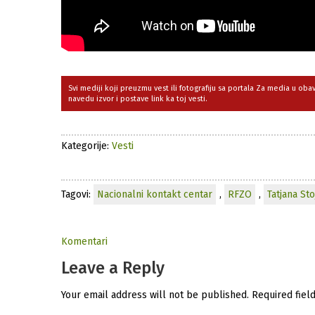
Svi mediji koji preuzmu vest ili fotografiju sa portala Za media u ob
navedu izvor i postave link ka toj vesti.
Kategorije:
Vesti
Tagovi:
Nacionalni kontakt centar
,
RFZO
,
Tatjana Sto
Komentari
Leave a Reply
Your email address will not be published.
Required fiel