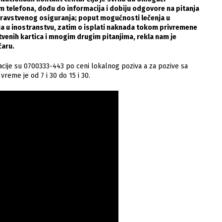
tem telefona, dođu do informacija i dobiju odgovore na pitanja
dravstvenog osiguranja; poput mogućnosti lečenja u
nja u inostranstvu, zatim o isplati naknada tokom privremene
tvenih kartica i mnogim drugim pitanjima, rekla nam je
čaru.
acije su 0700333-443 po ceni lokalnog poziva a za pozive sa
reme je od 7 i 30 do 15 i 30.