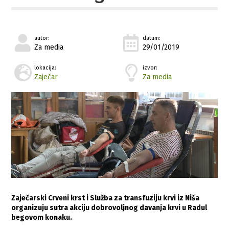
autor:
datum:
Za media
29/01/2019
lokacija:
izvor:
Zaječar
Za media
Zaječarski Crveni krst i Služba za transfuziju krvi iz Niša
organizuju sutra akciju dobrovoljnog davanja krvi u Radul
begovom konaku.