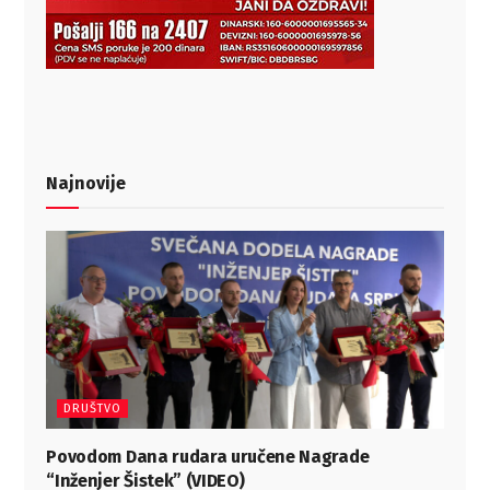
Najnovije
DRUŠTVO
Povodom Dana rudara uručene Nagrade
“Inženjer Šistek” (VIDEO)