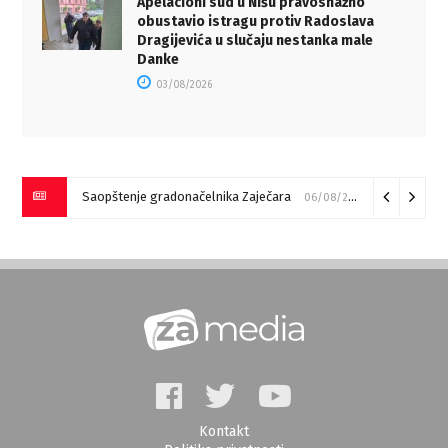
Apelacioni sud u Nišu pravosnažno
obustavio istragu protiv Radoslava
Dragijevića u slučaju nestanka male
Danke
03/08/2026
Saopštenje gradonačelnika Zaječara
06/08/2026
Kontakt