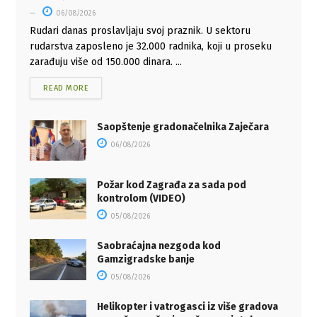
06/08/2026
Rudari danas proslavljaju svoj praznik. U sektoru
rudarstva zaposleno je 32.000 radnika, koji u proseku
zarađuju više od 150.000 dinara. ...
READ MORE
Saopštenje gradonačelnika Zaječara
06/08/2026
Požar kod Zagrađa za sada pod
kontrolom (VIDEO)
05/08/2026
Saobraćajna nezgoda kod
Gamzigradske banje
05/08/2026
Helikopter i vatrogasci iz više gradova