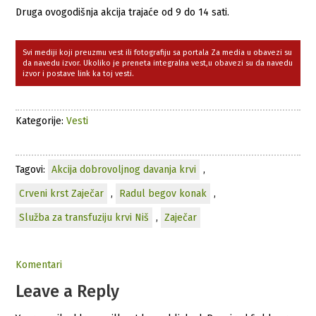
Druga ovogodišnja akcija trajaće od 9 do 14 sati.
Svi mediji koji preuzmu vest ili fotografiju sa portala Za media u obavezi su
da navedu izvor. Ukoliko je preneta integralna vest,u obavezi su da navedu
izvor i postave link ka toj vesti.
Kategorije:
Vesti
Tagovi:
Akcija dobrovoljnog davanja krvi
,
Crveni krst Zaječar
,
Radul begov konak
,
Služba za transfuziju krvi Niš
,
Zaječar
Komentari
Leave a Reply