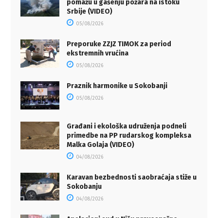
pomažu u gašenju požara na istoku
Srbije (VIDEO)
05/08/2026
Preporuke ZZJZ TIMOK za period
ekstremnih vrućina
05/08/2026
Praznik harmonike u Sokobanji
05/08/2026
Građani i ekološka udruženja podneli
primedbe na PP rudarskog kompleksa
Malka Golaja (VIDEO)
04/08/2026
Karavan bezbednosti saobraćaja stiže u
Sokobanju
04/08/2026