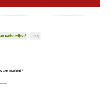
an Radosavljević
,
Rtanj
ds are marked
*