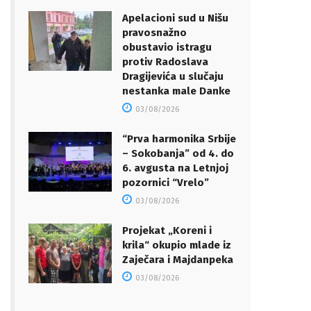
Apelacioni sud u Nišu
pravosnažno
obustavio istragu
protiv Radoslava
Dragijevića u slučaju
nestanka male Danke
03/08/2026
“Prva harmonika Srbije
– Sokobanja” od 4. do
6. avgusta na Letnjoj
pozornici “Vrelo”
03/08/2026
Projekat „Koreni i
krila“ okupio mlade iz
Zaječara i Majdanpeka
03/08/2026