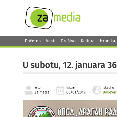
Početna
Vesti
Društvo
Kultura
Hronika
U subotu, 12. januara 3
autor:
datum:
lokacija:
Za media
06/01/2019
Boljevac