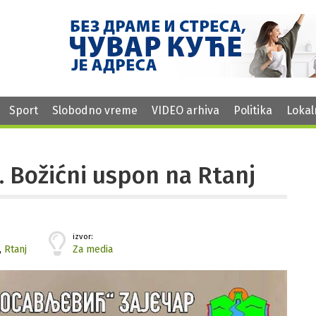
Sport
Slobodno vreme
VIDEO arhiva
Politika
Lokal
6. Božićni uspon na Rtanj
izvor:
,
Rtanj
Za media