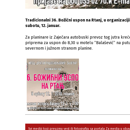
Tradicionalni 36. Božićni uspon na Rtanj, u organizac
subotu, 12. januar.
Za planinare iz Zaječara autobuski prevoz tog jutra kreće
priprema za uspon do 8,30 u motelu “Balašević” na putu Za
severnom i južnom stranom planine.
Svi mediji koji preuzmu vest ili fotografiju sa portala Za media u ob