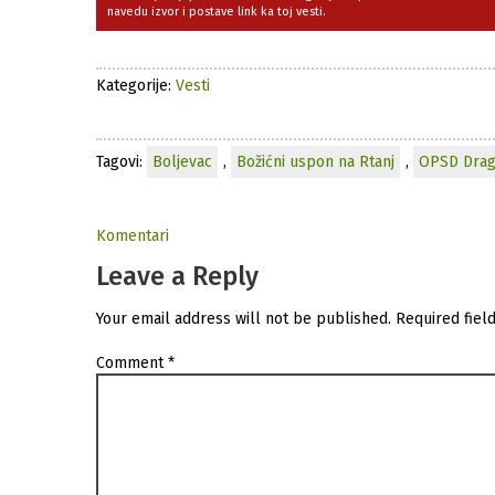
navedu izvor i postave link ka toj vesti.
Kategorije:
Vesti
Tagovi:
Boljevac
,
Božićni uspon na Rtanj
,
OPSD Drag
Komentari
Leave a Reply
Your email address will not be published.
Required fiel
Comment
*