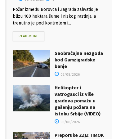
Požar između Borovca i Zagrađa zahvatio je
blizu 100 hektara šume i niskog rastinja, a
trenutno je pod kontrolom i...
READ MORE
Saobraćajna nezgoda
kod Gamzigradske
banje
05/08/2026
Helikopter i
vatrogasci iz više
gradova pomažu u
gašenju požara na
istoku Srbije (VIDEO)
05/08/2026
Preporuke ZZJZ TIMOK