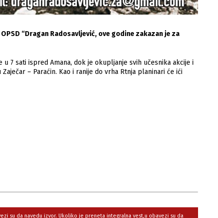
iji OPSD “Dragan Radosavljević, ove godine zakazan je za
 u 7 sati ispred Amana, dok je okupljanje svih učesnika akcije i
ječar – Paraćin. Kao i ranije do vrha Rtnja planinari će ići
avezi su da navedu izvor. Ukoliko je preneta integralna vest,u obavezi su da