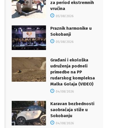
za period ekstremnih
vrućina
05/08/2026
Praznik harmonike u
Sokobanji
05/08/2026
Građani i ekološka
udruženja podneli
primedbe na PP
rudarskog kompleksa
Malka Golaja (VIDEO)
04/08/2026
Karavan bezbednosti
saobraćaja stiže u
Sokobanju
04/08/2026