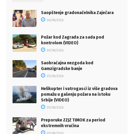
Saopštenje gradonačelnika Zaječara
06/08/2026
Požar kod Zagrađa za sada pod
kontrolom (VIDEO)
05/08/2026
Saobraćajna nezgoda kod
Gamzigradske banje
05/08/2026
Helikopter i vatrogasci iz više gradova
pomažu u gašenju požara na istoku
Srbije (VIDEO)
05/08/2026
Preporuke ZZJZ TIMOK za period
ekstremnih vrućina
05/08/2026