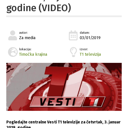
godine (VIDEO)
autor:
datum:
Za media
03/01/2019
lokacija:
izvor:
Timočka krajina
T1 televizija
Pogledajte centralne Vesti T1 televizije za četvrtak, 3. januar
2019. godine…