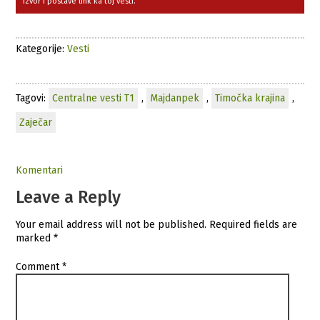
izvor i postave link ka toj vesti.
Kategorije:
Vesti
Tagovi:
Centralne vesti T1
,
Majdanpek
,
Timočka krajina
,
Zaječar
Komentari
Leave a Reply
Your email address will not be published.
Required fields are
marked
*
Comment
*