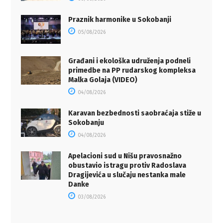
Praznik harmonike u Sokobanji
05/08/2026
Građani i ekološka udruženja podneli
primedbe na PP rudarskog kompleksa
Malka Golaja (VIDEO)
04/08/2026
Karavan bezbednosti saobraćaja stiže u
Sokobanju
04/08/2026
Apelacioni sud u Nišu pravosnažno
obustavio istragu protiv Radoslava
Dragijevića u slučaju nestanka male
Danke
03/08/2026