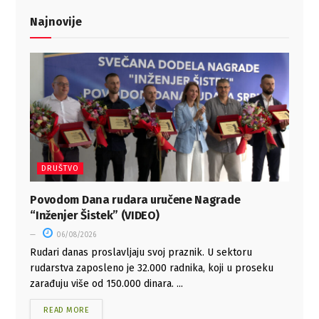
Najnovije
DRUŠTVO
Povodom Dana rudara uručene Nagrade
“Inženjer Šistek” (VIDEO)
06/08/2026
Rudari danas proslavljaju svoj praznik. U sektoru
rudarstva zaposleno je 32.000 radnika, koji u proseku
zarađuju više od 150.000 dinara. ...
READ MORE