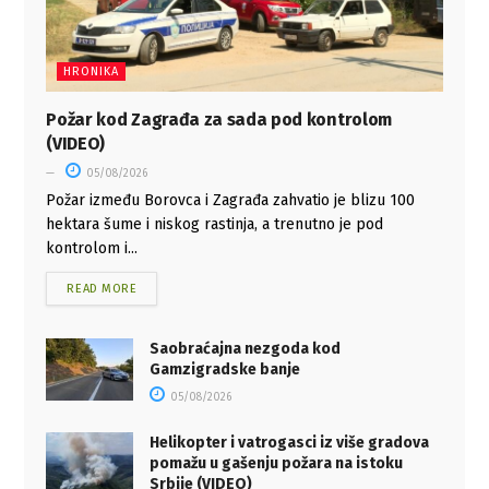
HRONIKA
Požar kod Zagrađa za sada pod kontrolom
(VIDEO)
05/08/2026
Požar između Borovca i Zagrađa zahvatio je blizu 100
hektara šume i niskog rastinja, a trenutno je pod
kontrolom i...
READ MORE
Saobraćajna nezgoda kod
Gamzigradske banje
05/08/2026
Helikopter i vatrogasci iz više gradova
pomažu u gašenju požara na istoku
Srbije (VIDEO)