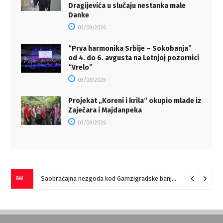
Dragijevića u slučaju nestanka male
Danke
03/08/2026
“Prva harmonika Srbije – Sokobanja”
od 4. do 6. avgusta na Letnjoj pozornici
“Vrelo”
03/08/2026
Projekat „Koreni i krila“ okupio mlade iz
Zaječara i Majdanpeka
03/08/2026
Saobraćajna nezgoda kod Gamzigradske banje
05/08/2026