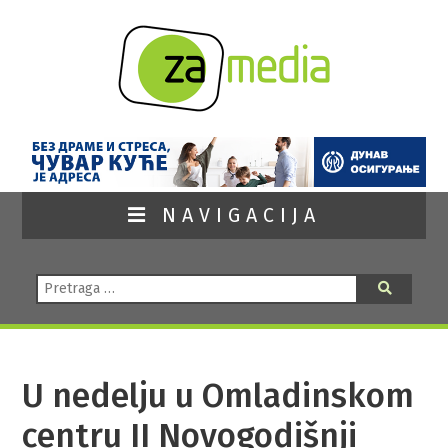
NAVIGACIJA
Pretraga:
Pretraga
U nedelju u Omladinskom
centru II Novogodišnji