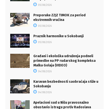
05/08/2026
Preporuke ZZJZ TIMOK za period
ekstremnih vrućina
05/08/2026
Praznik harmonike u Sokobanji
05/08/2026
Građani i ekološka udruženja podneli
primedbe na PP rudarskog kompleksa
Malka Golaja (VIDEO)
04/08/2026
Karavan bezbednosti saobraćaja stiže u
Sokobanju
04/08/2026
Apelacioni sud u Nišu pravosnažno
obustavio istragu protiv Radoslava