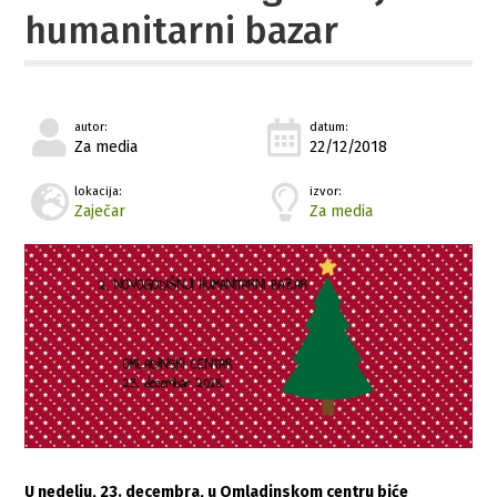
humanitarni bazar
autor:
datum:
Za media
22/12/2018
lokacija:
izvor:
Zaječar
Za media
U nedelju, 23. decembra, u Omladinskom centru biće