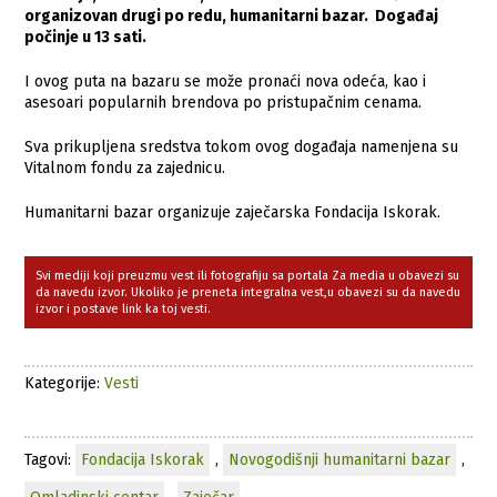
organizovan drugi po redu, humanitarni bazar. Događaj
počinje u 13 sati.
I ovog puta na bazaru se može pronaći nova odeća, kao i
asesoari popularnih brendova po pristupačnim cenama.
Sva prikupljena sredstva tokom ovog događaja namenjena su
Vitalnom fondu za zajednicu.
Humanitarni bazar organizuje zaječarska Fondacija Iskorak.
Svi mediji koji preuzmu vest ili fotografiju sa portala Za media u obavezi su
da navedu izvor. Ukoliko je preneta integralna vest,u obavezi su da navedu
izvor i postave link ka toj vesti.
Kategorije:
Vesti
Tagovi:
Fondacija Iskorak
,
Novogodišnji humanitarni bazar
,