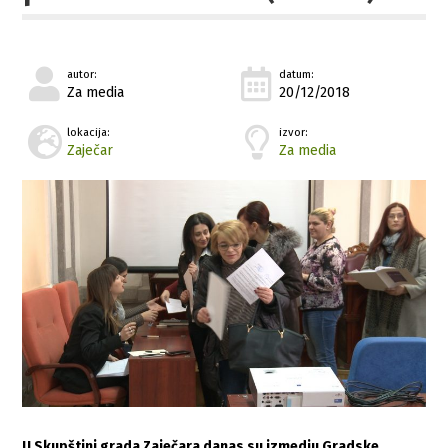
autor:
datum:
Za media
20/12/2018
lokacija:
izvor:
Zaječar
Za media
U Skupštini grada Zaječara danas su izmedju Gradske