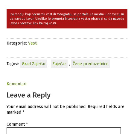
Svi mediji koji preuzmu vest ili fotografiju sa portala Za media u obavezi su
da navedu izvor. Ukoliko je preneta integralna vest,u obavezi su da navedu
izvor i postave link ka toj vesti.
Kategorije:
Vesti
Tagovi:
Grad Zaječar
,
Zaječar
,
Žene preduzetnice
Komentari
Leave a Reply
Your email address will not be published.
Required fields are
marked
*
Comment
*