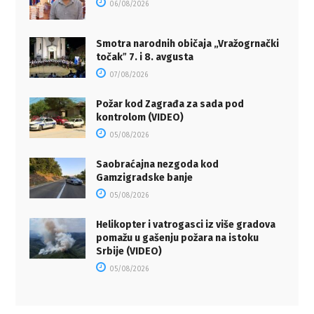
06/08/2026
Smotra narodnih običaja „Vražogrnački
točakˮ 7. i 8. avgusta
07/08/2026
Požar kod Zagrađa za sada pod
kontrolom (VIDEO)
05/08/2026
Saobraćajna nezgoda kod
Gamzigradske banje
05/08/2026
Helikopter i vatrogasci iz više gradova
pomažu u gašenju požara na istoku
Srbije (VIDEO)
05/08/2026