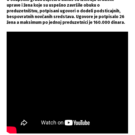
uprave i žena koje su uspešno završile obuku o
preduzetništvu, potpisani ugovori o dodeli podsticajnih,
bespovratnih novčanih sredstava. Ugovore je potpisalo 26
žena a maksimum po jednoj preduzetnici je 160.000 dinara.