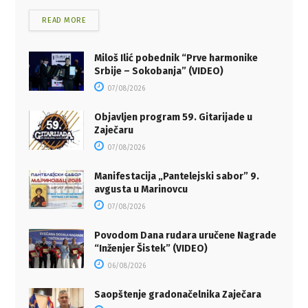
READ MORE
Miloš Ilić pobednik “Prve harmonike
Srbije – Sokobanja” (VIDEO)
07/08/2026
Objavljen program 59. Gitarijade u
Zaječaru
07/08/2026
Manifestacija „Pantelejski sabor” 9.
avgusta u Marinovcu
07/08/2026
Povodom Dana rudara uručene Nagrade
“Inženjer Šistek” (VIDEO)
06/08/2026
Saopštenje gradonačelnika Zaječara