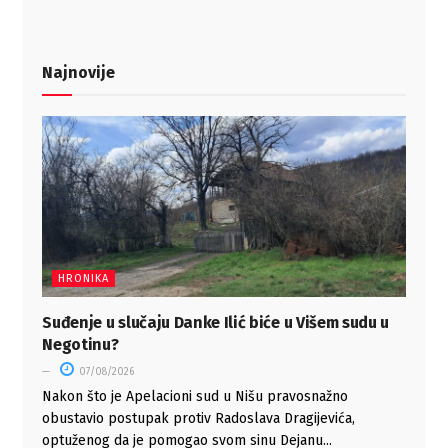
Najnovije
HRONIKA
Suđenje u slučaju Danke Ilić biće u Višem sudu u
Negotinu?
07/08/2026
Nakon što je Apelacioni sud u Nišu pravosnažno
obustavio postupak protiv Radoslava Dragijevića,
optuženog da je pomogao svom sinu Dejanu...