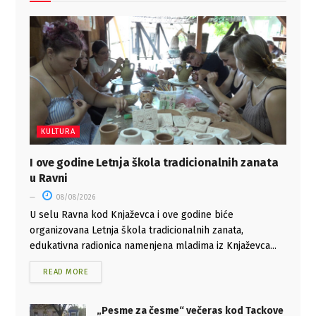
KULTURA
I ove godine Letnja škola tradicionalnih zanata
u Ravni
08/08/2026
U selu Ravna kod Knjaževca i ove godine biće
organizovana Letnja škola tradicionalnih zanata,
edukativna radionica namenjena mladima iz Knjaževca...
READ MORE
„Pesme za česme“ večeras kod Tackove