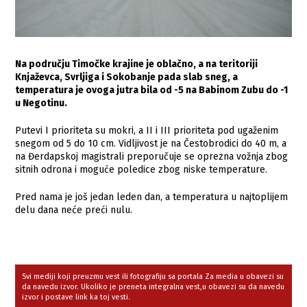
Na području Timočke krajine je oblačno, a na teritoriji
Knjaževca, Svrljiga i Sokobanje pada slab sneg, a
temperatura je ovoga jutra bila od -5 na Babinom Zubu do -1
u Negotinu.
Putevi I prioriteta su mokri, a II i III prioriteta pod ugaženim
snegom od 5 do 10 cm. Vidljivost je na Čestobrodici do 40 m, a
na Đerdapskoj magistrali preporučuje se oprezna vožnja zbog
sitnih odrona i moguće poledice zbog niske temperature.
Pred nama je još jedan leden dan, a temperatura u najtoplijem
delu dana neće preći nulu.
Svi mediji koji preuzmu vest ili fotografiju sa portala Za media u obavezi su
da navedu izvor. Ukoliko je preneta integralna vest,u obavezi su da navedu
izvor i postave link ka toj vesti.