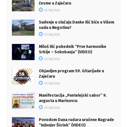
česme u Zaječaru
07/08/2026
Suđenje u slučaju Danke Ilić biće u Višem
sudu u Negotinu?
07/08/2026
Miloš Ilić pobednik “Prve harmonike
Srbije – Sokobanja” (VIDEO)
07/08/2026
Objavljen program 59. Gitarijade u
Zaječaru
07/08/2026
Manifestacija „Pantelejski sabor” 9.
avgusta u Marinovcu
07/08/2026
Povodom Dana rudara uručene Nagrade
“Inženjer Šistek” (VIDEO)