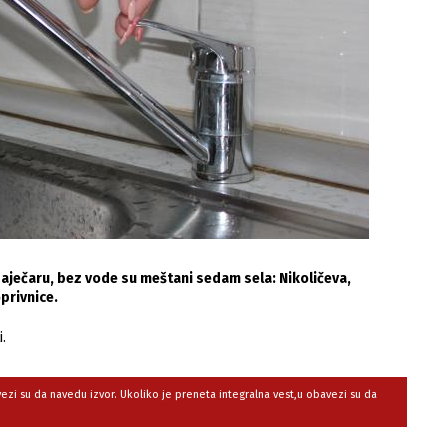
aječaru, bez vode su meštani sedam sela: Nikoličeva,
oprivnice.
.
avezi su da navedu izvor. Ukoliko je preneta integralna vest,u obavezi su da