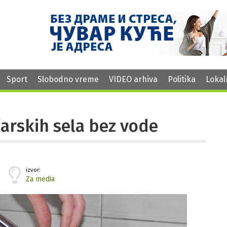
Sport
Slobodno vreme
VIDEO arhiva
Politika
Lokal
arskih sela bez vode
izvor:
Za media