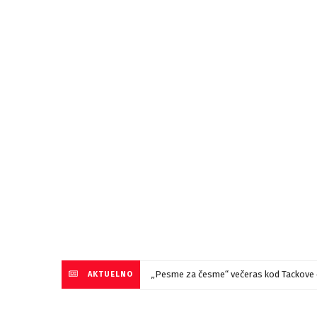
„Pesme za česme“ večeras kod Tackove 
AKTUELNO