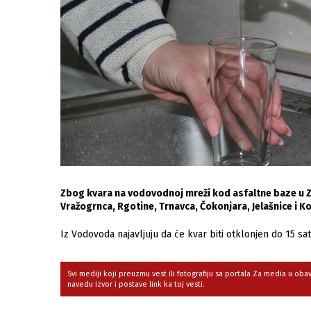
Zbog kvara na vodovodnoj mreži kod asfaltne baze u Z
Vražogrnca, Rgotine, Trnavca, Čokonjara, Jelašnice i K
Iz Vodovoda najavljuju da će kvar biti otklonjen do 15 sati
Svi mediji koji preuzmu vest ili fotografiju sa portala Za media u ob
navedu izvor i postave link ka toj vesti.