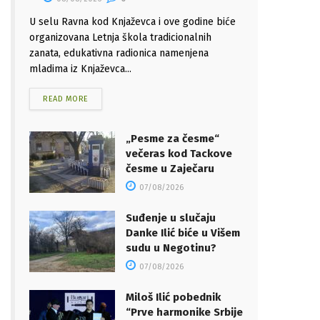
U selu Ravna kod Knjaževca i ove godine biće
organizovana Letnja škola tradicionalnih
zanata, edukativna radionica namenjena
mladima iz Knjaževca...
READ MORE
„Pesme za česme“
večeras kod Tackove
česme u Zaječaru
07/08/2026
Suđenje u slučaju
Danke Ilić biće u Višem
sudu u Negotinu?
07/08/2026
Miloš Ilić pobednik
“Prve harmonike Srbije