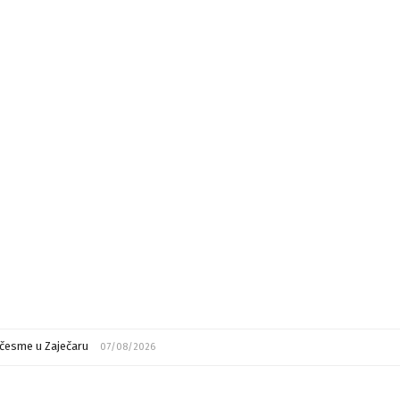
česme u Zaječaru
07/08/2026