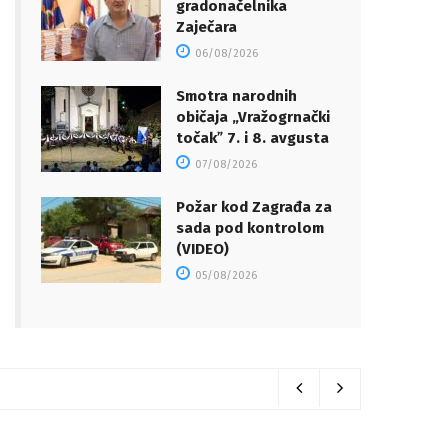
gradonačelnika
Zaječara
06/08/2026
Smotra narodnih
običaja „Vražogrnački
točakˮ 7. i 8. avgusta
07/08/2026
Požar kod Zagrađa za
sada pod kontrolom
(VIDEO)
05/08/2026