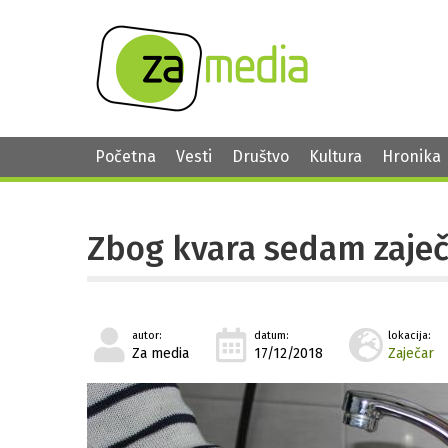
Početna
Vesti
Društvo
Kultura
Hronika
Zbog kvara sedam zaječ
autor:
datum:
lokacija:
Za media
17/12/2018
Zaječar