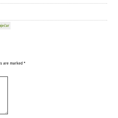
aječar
ds are marked
*