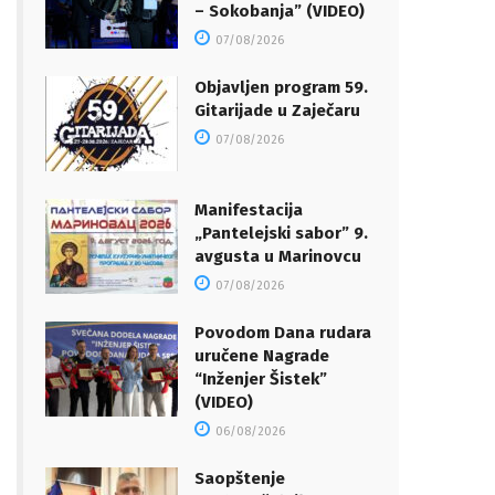
– Sokobanja” (VIDEO)
07/08/2026
Objavljen program 59.
Gitarijade u Zaječaru
07/08/2026
Manifestacija
„Pantelejski sabor” 9.
avgusta u Marinovcu
07/08/2026
Povodom Dana rudara
uručene Nagrade
“Inženjer Šistek”
(VIDEO)
06/08/2026
Saopštenje