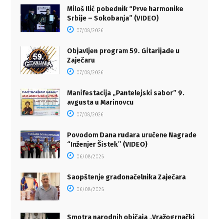
Miloš Ilić pobednik “Prve harmonike
Srbije – Sokobanja” (VIDEO)
07/08/2026
Objavljen program 59. Gitarijade u
Zaječaru
07/08/2026
Manifestacija „Pantelejski sabor” 9.
avgusta u Marinovcu
07/08/2026
Povodom Dana rudara uručene Nagrade
“Inženjer Šistek” (VIDEO)
06/08/2026
Saopštenje gradonačelnika Zaječara
06/08/2026
Smotra narodnih običaja „Vražogrnački