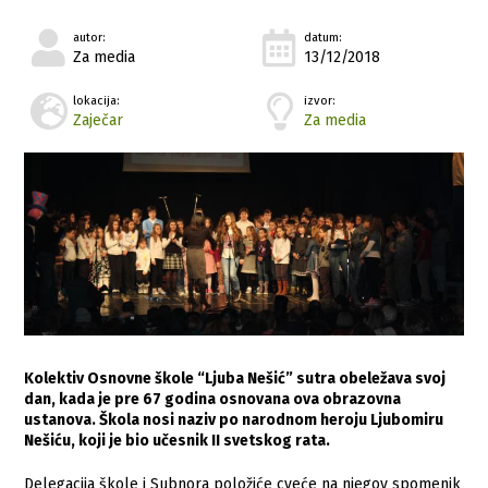
autor:
datum:
Za media
13/12/2018
lokacija:
izvor:
Zaječar
Za media
Kolektiv Osnovne škole “Ljuba Nešić” sutra obeležava svoj
dan, kada je pre 67 godina osnovana ova obrazovna
ustanova. Škola nosi naziv po narodnom heroju Ljubomiru
Nešiću, koji je bio učesnik II svetskog rata.
Delegacija škole i Subnora položiće cveće na njegov spomenik