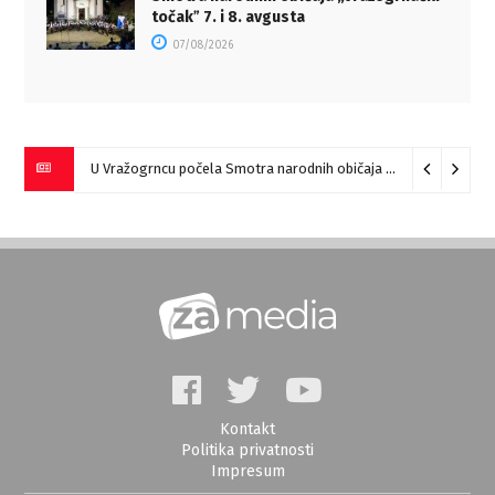
točakˮ 7. i 8. avgusta
07/08/2026
U Vražogrncu počela Smotra narodnih običaja „Vražogrnački točak“
Kontakt
Politika privatnosti
Impresum