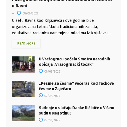
u Ravni
08/08/2026
U selu Ravna kod Knjaževca i ove godine biće
organizovana Letnja škola tradicionalnih zanata,
edukativna radionica namenjena mladima iz Knjaževca...
READ MORE
U Vražogrncu počela Smotra narodnih
običaja „Vražogrnački točak“
08/08/2026
„Pesme za česme“ večeras kod Tackove
česme u Zaječaru
07/08/2026
Suđenje u slučaju Danke Ilić biće u Višem
sudu u Negotinu?
07/08/2026