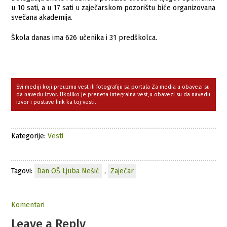
u 10 sati, a u 17 sati u zaječarskom pozorištu biće organizovana
svečana akademija.
Škola danas ima 626 učenika i 31 predškolca.
Svi mediji koji preuzmu vest ili fotografiju sa portala Za media u obavezi su
da navedu izvor. Ukoliko je preneta integralna vest,u obavezi su da navedu
izvor i postave link ka toj vesti.
Kategorije:
Vesti
Tagovi:
Dan OŠ Ljuba Nešić
,
Zaječar
Komentari
Leave a Reply