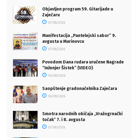
Objavljen program 59. Gitarijade u
Zaječaru
07/08/2026
Manifestacija „Pantelejski sabor” 9.
avgusta u Marinovcu
07/08/2026
Povodom Dana rudara uručene Nagrade
“Inženjer Šistek” (VIDEO)
06/08/2026
Saopštenje gradonačelnika Zaječara
06/08/2026
Smotra narodnih običaja „Vražogrnački
točakˮ 7. i 8. avgusta
07/08/2026