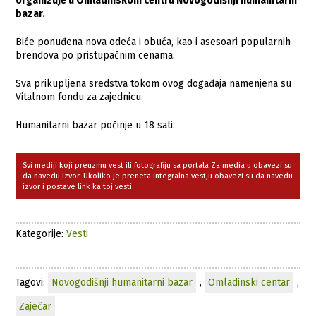
organizuje u Omladinskom centru Novogodišnji humanitarni
bazar.
Biće ponuđena nova odeća i obuća, kao i asesoari popularnih
brendova po pristupačnim cenama.
Sva prikupljena sredstva tokom ovog događaja namenjena su
Vitalnom fondu za zajednicu.
Humanitarni bazar počinje u 18 sati.
Svi mediji koji preuzmu vest ili fotografiju sa portala Za media u obavezi su
da navedu izvor. Ukoliko je preneta integralna vest,u obavezi su da navedu
izvor i postave link ka toj vesti.
Kategorije:
Vesti
Tagovi:
Novogodišnji humanitarni bazar
,
Omladinski centar
,
Zaječar