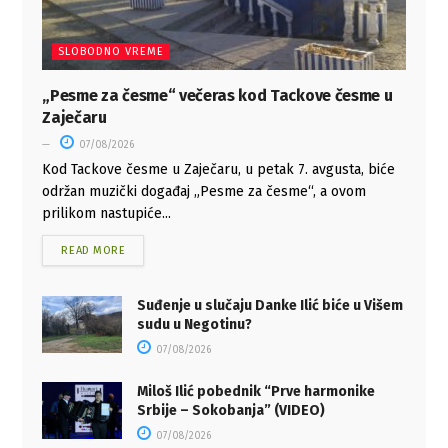
SLOBODNO VREME
„Pesme za česme“ večeras kod Tackove česme u
Zaječaru
07/08/2026
Kod Tackove česme u Zaječaru, u petak 7. avgusta, biće
održan muzički događaj „Pesme za česme“, a ovom
prilikom nastupiće...
READ MORE
Suđenje u slučaju Danke Ilić biće u Višem
sudu u Negotinu?
07/08/2026
Miloš Ilić pobednik “Prve harmonike
Srbije – Sokobanja” (VIDEO)
07/08/2026