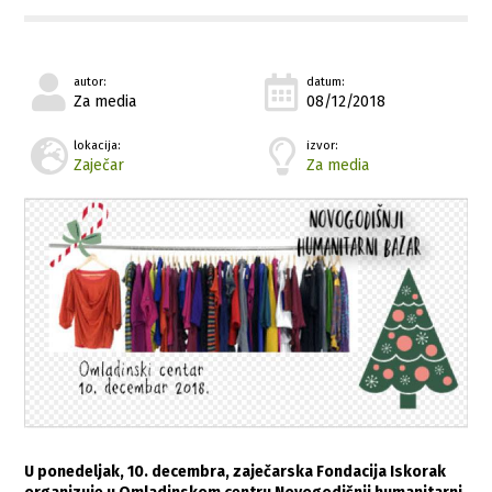
autor:
datum:
Za media
08/12/2018
lokacija:
izvor:
Zaječar
Za media
U ponedeljak, 10. decembra, zaječarska Fondacija Iskorak