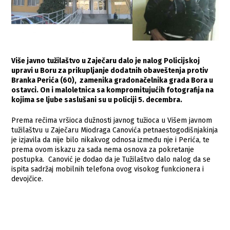
Više javno tužilaštvo u Zaječaru dalo je nalog Policijskoj
upravi u Boru za prikupljanje dodatnih obaveštenja protiv
Branka Perića (60), zamenika gradonačelnika grada Bora u
ostavci. On i maloletnica sa kompromitujućih fotografija na
kojima se ljube saslušani su u policiji 5. decembra.
Prema rečima vršioca dužnosti javnog tužioca u Višem javnom
tužilaštvu u Zaječaru Miodraga Canovića petnaestogodišnjakinja
je izjavila da nije bilo nikakvog odnosa između nje i Perića, te
prema ovom iskazu za sada nema osnova za pokretanje
postupka. Canović je dodao da je Tužilaštvo dalo nalog da se
ispita sadržaj mobilnih telefona ovog visokog funkcionera i
devojčice.