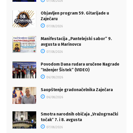
07/08/2026
Objavljen program 59. Gitarijade u
Zaječaru
07/08/2026
Manifestacija „Pantelejski sabor” 9.
avgusta u Marinovcu
07/08/2026
Povodom Dana rudara uručene Nagrade
“Inženjer Šistek” (VIDEO)
06/08/2026
Saopštenje gradonačelnika Zaječara
06/08/2026
Smotra narodnih običaja „Vražogrnački
točakˮ 7. i 8. avgusta
07/08/2026