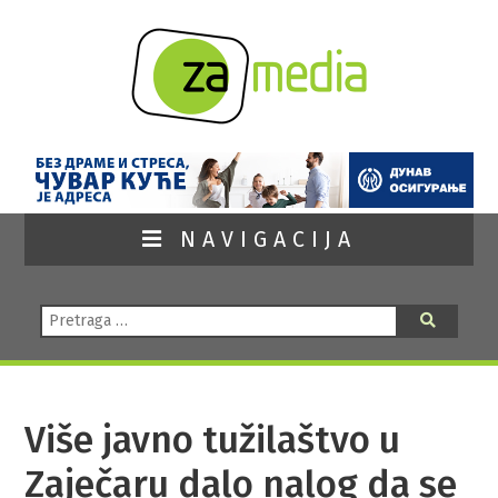
NAVIGACIJA
Pretraga:
Pretraga
Više javno tužilaštvo u
Zaječaru dalo nalog da se