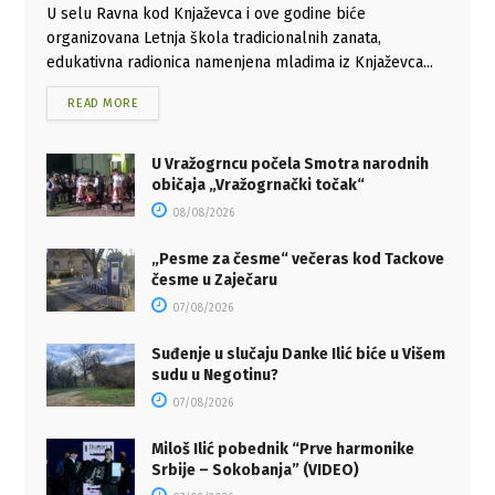
U selu Ravna kod Knjaževca i ove godine biće
organizovana Letnja škola tradicionalnih zanata,
edukativna radionica namenjena mladima iz Knjaževca...
READ MORE
U Vražogrncu počela Smotra narodnih
običaja „Vražogrnački točak“
08/08/2026
„Pesme za česme“ večeras kod Tackove
česme u Zaječaru
07/08/2026
Suđenje u slučaju Danke Ilić biće u Višem
sudu u Negotinu?
07/08/2026
Miloš Ilić pobednik “Prve harmonike
Srbije – Sokobanja” (VIDEO)