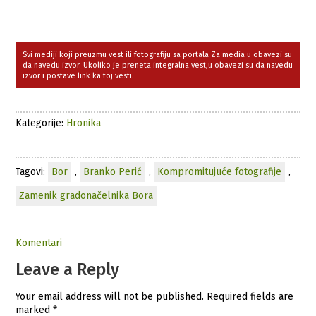
Svi mediji koji preuzmu vest ili fotografiju sa portala Za media u obavezi su
da navedu izvor. Ukoliko je preneta integralna vest,u obavezi su da navedu
izvor i postave link ka toj vesti.
Kategorije:
Hronika
Tagovi:
Bor
,
Branko Perić
,
Kompromitujuće fotografije
,
Zamenik gradonačelnika Bora
Komentari
Leave a Reply
Your email address will not be published.
Required fields are
marked
*