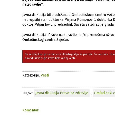
na zdravlje”.
Javna diskusija biće održana u Omladinskom centru večer
neuropsihijatar, doktorka Mirjana Filimonović, doktorka D
doktor Miljan Jović, predsednik Saveta za zdravlje grada Z
Javna diskusija “Pravo na zdravlje” biće prenošena uživ
Omladinskog centra Zaječar.
Svi mediji koji preuzmu vest ili fotografiju sa portala Za media u ob
navedu izvor i postave link ka toj vesti.
Kategorije:
Vesti
Tagovi:
Javna diskusija Pravo na zdravlje
,
Omladinski c
Komentari