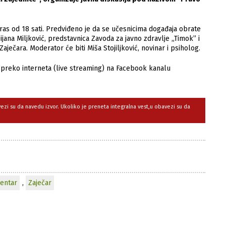
as od 18 sati. Predviđeno je da se učesnicima događaja obrate
ijana Miljković, predstavnica Zavoda za javno zdravlje „Timok” i
aječara. Moderator će biti Miša Stojiljković, novinar i psiholog.
o preko interneta (live streaming) na Facebook kanalu
avezi su da navedu izvor. Ukoliko je preneta integralna vest,u obavezi su da
entar
,
Zaječar