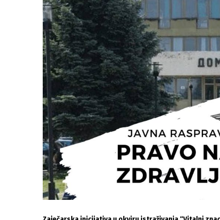
Zaječarska inicijativa u okviru istraživanja “Vitalni z