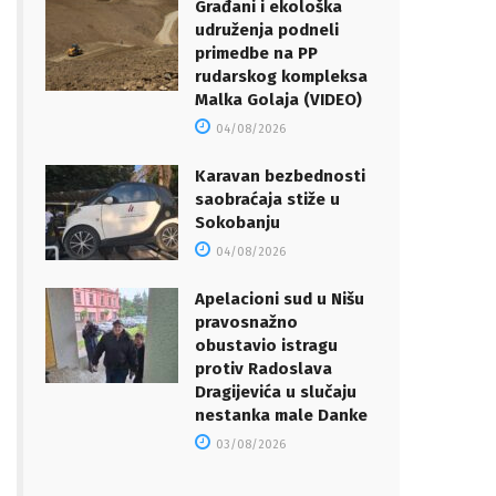
Građani i ekološka
udruženja podneli
primedbe na PP
rudarskog kompleksa
Malka Golaja (VIDEO)
04/08/2026
Karavan bezbednosti
saobraćaja stiže u
Sokobanju
04/08/2026
Apelacioni sud u Nišu
pravosnažno
obustavio istragu
protiv Radoslava
Dragijevića u slučaju
nestanka male Danke
03/08/2026