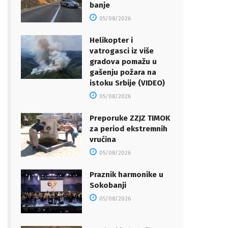
banje
05/08/2026
Helikopter i
vatrogasci iz više
gradova pomažu u
gašenju požara na
istoku Srbije (VIDEO)
05/08/2026
Preporuke ZZJZ TIMOK
za period ekstremnih
vrućina
05/08/2026
Praznik harmonike u
Sokobanji
05/08/2026