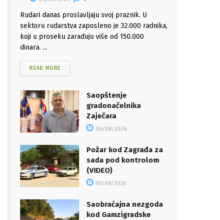
Rudari danas proslavljaju svoj praznik. U
sektoru rudarstva zaposleno je 32.000 radnika,
koji u proseku zarađuju više od 150.000
dinara. ...
READ MORE
Saopštenje
gradonačelnika
Zaječara
06/08/2026
Požar kod Zagrađa za
sada pod kontrolom
(VIDEO)
05/08/2026
Saobraćajna nezgoda
kod Gamzigradske