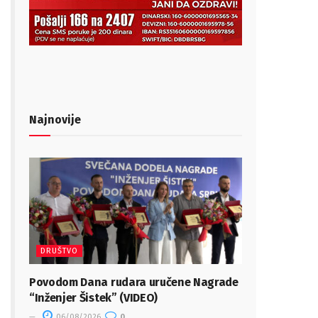
Najnovije
DRUŠTVO
Povodom Dana rudara uručene Nagrade
“Inženjer Šistek” (VIDEO)
06/08/2026
0