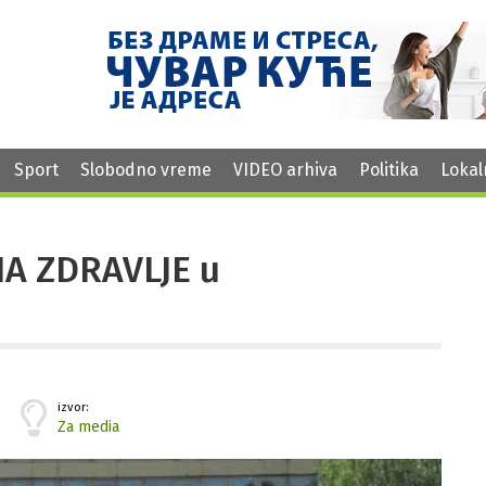
Sport
Slobodno vreme
VIDEO arhiva
Politika
Lokal
NA ZDRAVLJE u
izvor:
Za media