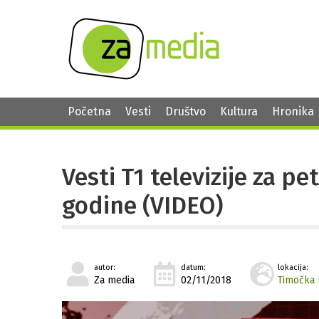
Početna
Vesti
Društvo
Kultura
Hronika
Vesti T1 televizije za p
godine (VIDEO)
autor:
datum:
lokacija:
Za media
02/11/2018
Timočka 