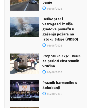
banje
05/08/2026
Helikopter i
vatrogasci iz više
gradova pomažu u
gašenju požara na
istoku Srbije (VIDEO)
05/08/2026
Preporuke ZZJZ TIMOK
za period ekstremnih
vrućina
05/08/2026
Praznik harmonike u
Sokobanji
05/08/2026