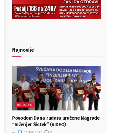
Najnovije
DRUŠTVO
Povodom Dana rudara uručene Nagrade
“Inženjer Šistek” (VIDEO)
06/08/2026
0