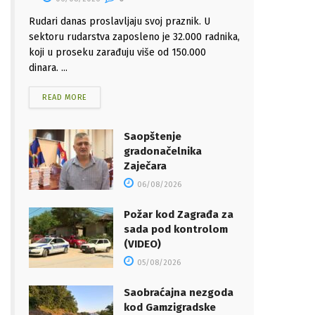
Rudari danas proslavljaju svoj praznik. U
sektoru rudarstva zaposleno je 32.000 radnika,
koji u proseku zarađuju više od 150.000
dinara. ...
READ MORE
Saopštenje
gradonačelnika
Zaječara
06/08/2026
Požar kod Zagrađa za
sada pod kontrolom
(VIDEO)
05/08/2026
Saobraćajna nezgoda
kod Gamzigradske