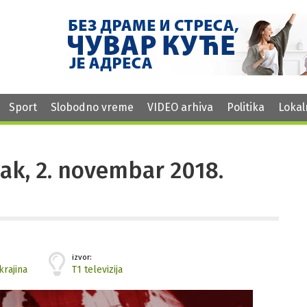
Sport
Slobodno vreme
VIDEO arhiva
Politika
Lokal
etak, 2. novembar 2018.
izvor:
krajina
T1 televizija