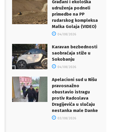
Građani i ekološka
udruženja podneli
primedbe na PP
rudarskog kompleksa
Malka Golaja (VIDEO)
04/08/2026
Karavan bezbednosti
saobraćaja stiže u
Sokobanju
04/08/2026
Apelacioni sud u Nišu
pravosnažno
obustavio istragu
protiv Radoslava
Dragijevića u slučaju
nestanka male Danke
03/08/2026