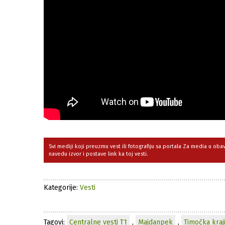
Svi mediji koji preuzmu vest ili fotografiju sa portala Za media u ob
navedu izvor i postave link ka toj vesti.
Kategorije:
Vesti
Tagovi:
Centralne vesti T1
,
Majdanpek
,
Timočka kraj