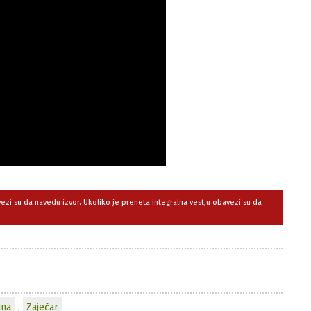
avezi su da navedu izvor. Ukoliko je preneta integralna vest,u obavezi su da
ina
,
Zaječar