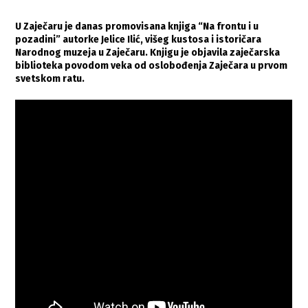
U Zaječaru je danas promovisana knjiga “Na frontu i u
pozadini” autorke Jelice Ilić, višeg kustosa i istoričara
Narodnog muzeja u Zaječaru. Knjigu je objavila zaječarska
biblioteka povodom veka od oslobođenja Zaječara u prvom
svetskom ratu.