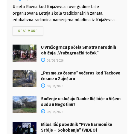
U selu Ravna kod Knjaževca i ove godine biće
organizovana Letnja škola tradicionalnih zanata,
edukativna radionica namenjena mladima iz Knjaževca...
READ MORE
U Vražogrncu počela Smotra narodnih
običaja „Vražogrnački točak“
08/08/2026
„Pesme za česme“ večeras kod Tackove
česme u Zaječaru
07/08/2026
Suđenje u slučaju Danke Ilić biće u Višem
sudu u Negotinu?
07/08/2026
Miloš Ilić pobednik “Prve harmonike
Srbije – Sokobanja” (VIDEO)