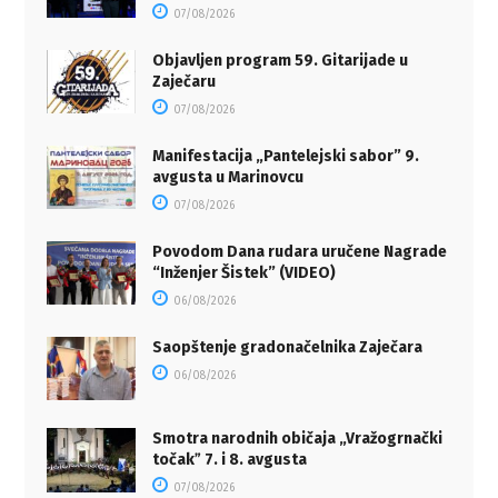
07/08/2026
Objavljen program 59. Gitarijade u
Zaječaru
07/08/2026
Manifestacija „Pantelejski sabor” 9.
avgusta u Marinovcu
07/08/2026
Povodom Dana rudara uručene Nagrade
“Inženjer Šistek” (VIDEO)
06/08/2026
Saopštenje gradonačelnika Zaječara
06/08/2026
Smotra narodnih običaja „Vražogrnački
točakˮ 7. i 8. avgusta
07/08/2026