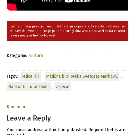
Svi mediji koji preuzmu vest ili fotografiju sa portala Za media u obavezi su
da navedu izvor. Ukoliko je preneta integralna vest,u obavezi su da navedu
izvor i postave link ka toj vesti.
Kategorije:
Kultura
Tagovi:
Jelica Ilić
,
Matična biblioteka Svetozar Marković
,
Na frontu i u pozadini
,
Zaječar
Komentari
Leave a Reply
Your email address will not be published.
Required fields are