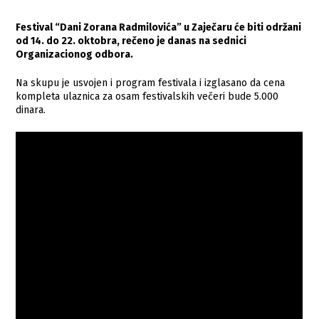
Festival “Dani Zorana Radmilovića” u Zaječaru će biti održani
od 14. do 22. oktobra, rečeno je danas na sednici
Organizacionog odbora.
Na skupu je usvojen i program festivala i izglasano da cena
kompleta ulaznica za osam festivalskih večeri bude 5.000
dinara.