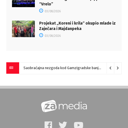
“Vrelo”
03/08/2026
Projekat „Koreni i krila“ okupio mlade iz
Zaječara i Majdanpeka
03/08/2026
Saobraćajna nezgoda kod Gamzigradske banje
05/08/2026