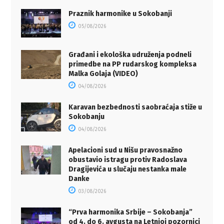
Praznik harmonike u Sokobanji
05/08/2026
Građani i ekološka udruženja podneli
primedbe na PP rudarskog kompleksa
Malka Golaja (VIDEO)
04/08/2026
Karavan bezbednosti saobraćaja stiže u
Sokobanju
04/08/2026
Apelacioni sud u Nišu pravosnažno
obustavio istragu protiv Radoslava
Dragijevića u slučaju nestanka male
Danke
03/08/2026
“Prva harmonika Srbije – Sokobanja”
od 4. do 6. avgusta na Letnjoj pozornici