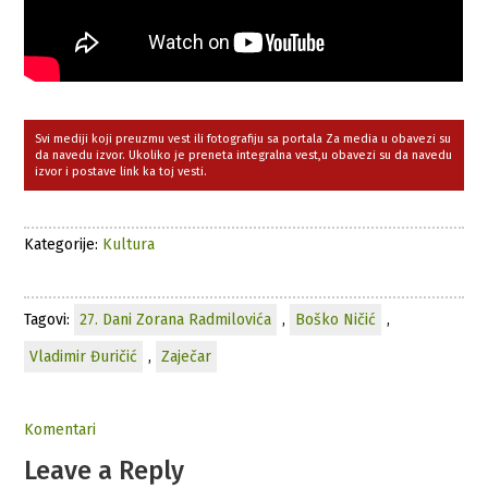
Svi mediji koji preuzmu vest ili fotografiju sa portala Za media u obavezi su
da navedu izvor. Ukoliko je preneta integralna vest,u obavezi su da navedu
izvor i postave link ka toj vesti.
Kategorije:
Kultura
Tagovi:
27. Dani Zorana Radmilovića
,
Boško Ničić
,
Vladimir Đuričić
,
Zaječar
Komentari
Leave a Reply