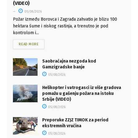
(VIDEO)
05/08/2026
Požar između Borovca i Zagrađa zahvatio je blizu 100
hektara šume i niskog rastinja, a trenutno je pod
kontrolom i...
READ MORE
Saobraćajna nezgoda kod
Gamzigradske banje
05/08/2026
Helikopter i vatrogasci iz više gradova
pomažu u gašenju požara na istoku
Srbije (VIDEO)
05/08/2026
Preporuke ZZJZ TIMOK za period
ekstremnih vrućina
05/08/2026