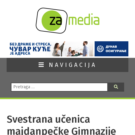
NAVIGACIJA
Pretraga:
Pretraga
Svestrana učenica
majdanpečke Gimnazije