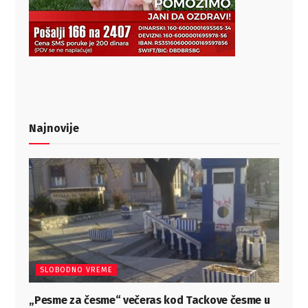
Najnovije
SLOBODNO VREME
„Pesme za česme“ večeras kod Tackove česme u