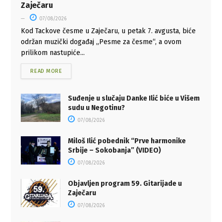
Zaječaru
07/08/2026
Kod Tackove česme u Zaječaru, u petak 7. avgusta, biće
održan muzički događaj „Pesme za česme“, a ovom
prilikom nastupiće...
READ MORE
Suđenje u slučaju Danke Ilić biće u Višem
sudu u Negotinu?
07/08/2026
Miloš Ilić pobednik “Prve harmonike
Srbije – Sokobanja” (VIDEO)
07/08/2026
Objavljen program 59. Gitarijade u
Zaječaru
07/08/2026