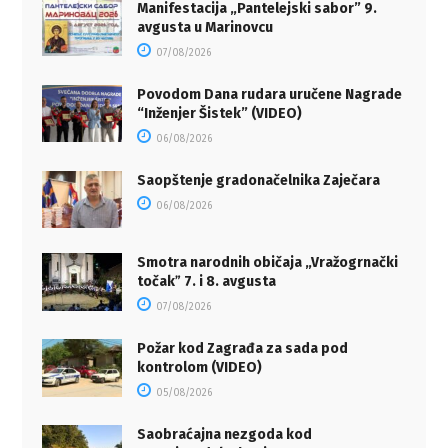
Manifestacija „Pantelejski sabor” 9.
avgusta u Marinovcu
07/08/2026
Povodom Dana rudara uručene Nagrade
“Inženjer Šistek” (VIDEO)
06/08/2026
Saopštenje gradonačelnika Zaječara
06/08/2026
Smotra narodnih običaja „Vražogrnački
točakˮ 7. i 8. avgusta
07/08/2026
Požar kod Zagrađa za sada pod
kontrolom (VIDEO)
05/08/2026
Saobraćajna nezgoda kod