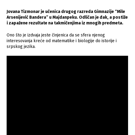
Jovana Tizmonar je učenica drugog razreda Gimnazije “Mile
Arsenijević Bandera” u Majdanpeku. Odličan je đak, a postiže
i zapažene rezultate na takmičenjima iz mnogih predmeta.
Ono što je izdvaja jeste činjenica da se sfera njenog
interesovanja kreće od matematike i biologije do istorije i
srpskog jezika.