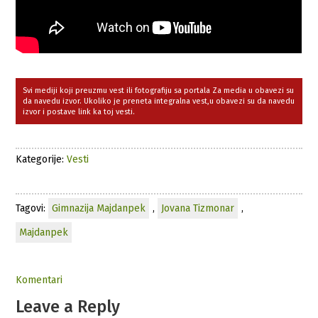
Svi mediji koji preuzmu vest ili fotografiju sa portala Za media u obavezi su
da navedu izvor. Ukoliko je preneta integralna vest,u obavezi su da navedu
izvor i postave link ka toj vesti.
Kategorije:
Vesti
Tagovi:
Gimnazija Majdanpek
,
Jovana Tizmonar
,
Majdanpek
Komentari
Leave a Reply