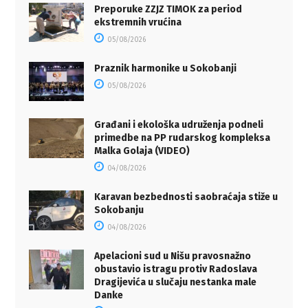
Preporuke ZZJZ TIMOK za period
ekstremnih vrućina
05/08/2026
Praznik harmonike u Sokobanji
05/08/2026
Građani i ekološka udruženja podneli
primedbe na PP rudarskog kompleksa
Malka Golaja (VIDEO)
04/08/2026
Karavan bezbednosti saobraćaja stiže u
Sokobanju
04/08/2026
Apelacioni sud u Nišu pravosnažno
obustavio istragu protiv Radoslava
Dragijevića u slučaju nestanka male
Danke