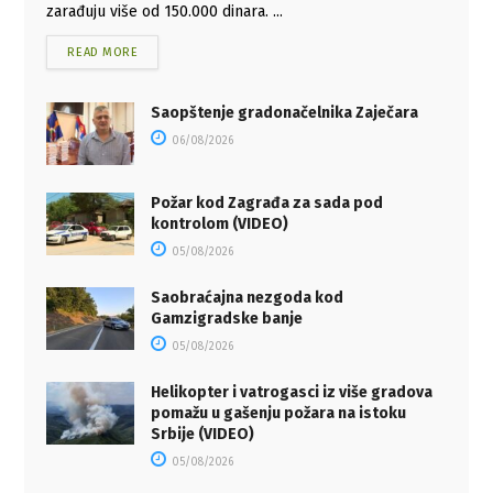
zarađuju više od 150.000 dinara. ...
READ MORE
Saopštenje gradonačelnika Zaječara
06/08/2026
Požar kod Zagrađa za sada pod
kontrolom (VIDEO)
05/08/2026
Saobraćajna nezgoda kod
Gamzigradske banje
05/08/2026
Helikopter i vatrogasci iz više gradova
pomažu u gašenju požara na istoku
Srbije (VIDEO)
05/08/2026