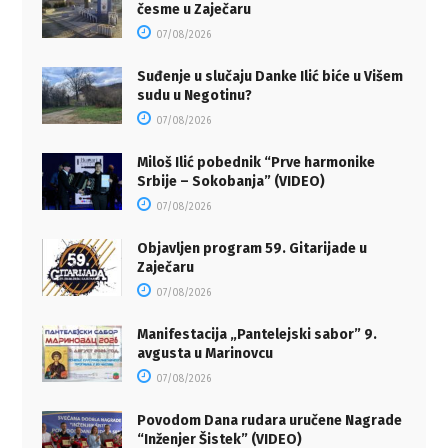
česme u Zaječaru
07/08/2026
Suđenje u slučaju Danke Ilić biće u Višem
sudu u Negotinu?
07/08/2026
Miloš Ilić pobednik “Prve harmonike
Srbije – Sokobanja” (VIDEO)
07/08/2026
Objavljen program 59. Gitarijade u
Zaječaru
07/08/2026
Manifestacija „Pantelejski sabor” 9.
avgusta u Marinovcu
07/08/2026
Povodom Dana rudara uručene Nagrade
“Inženjer Šistek” (VIDEO)