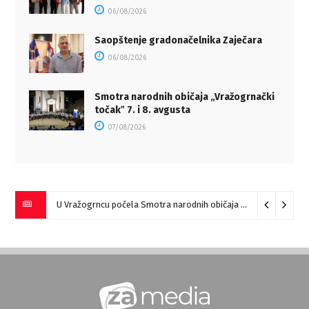
06/08/2026
Saopštenje gradonačelnika Zaječara
06/08/2026
Smotra narodnih običaja „Vražogrnački
točakˮ 7. i 8. avgusta
07/08/2026
U Vražogrncu počela Smotra narodnih običaja „Vražogrnački točak“