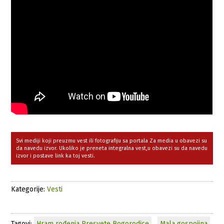
Svi mediji koji preuzmu vest ili fotografiju sa portala Za media u obavezi su
da navedu izvor. Ukoliko je preneta integralna vest,u obavezi su da navedu
izvor i postave link ka toj vesti.
Kategorije:
Vesti
Tagovi:
Hram rođenja Presvete Bogorodice
,
Mala gospojina