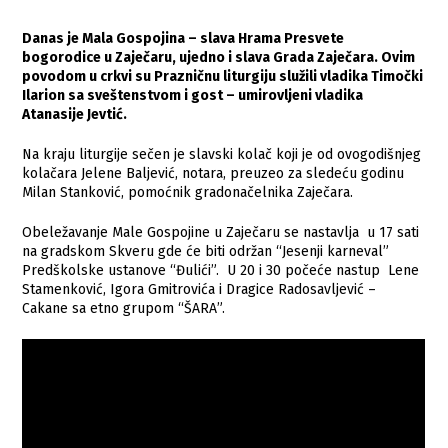
Danas je Mala Gospojina – slava Hrama Presvete
bogorodice u Zaječaru, ujedno i slava Grada Zaječara. Ovim
povodom u crkvi su Prazničnu liturgiju služili vladika Timočki
Ilarion sa sveštenstvom i gost – umirovljeni vladika
Atanasije Jevtić.
Na kraju liturgije sečen je slavski kolač koji je od ovogodišnjeg
kolačara Jelene Baljević, notara, preuzeo za sledeću godinu
Milan Stanković, pomoćnik gradonačelnika Zaječara.
Obeležavanje Male Gospojine u Zaječaru se nastavlja u 17 sati
na gradskom Skveru gde će biti održan “Jesenji karneval”
Predškolske ustanove “Đulići”. U 20 i 30 počeće nastup Lene
Stamenković, Igora Gmitrovića i Dragice Radosavljević –
Cakane sa etno grupom “ŠARA”.