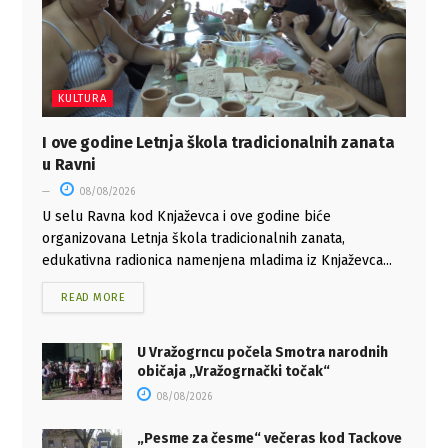
KULTURA
I ove godine Letnja škola tradicionalnih zanata
u Ravni
08/08/2026
U selu Ravna kod Knjaževca i ove godine biće
organizovana Letnja škola tradicionalnih zanata,
edukativna radionica namenjena mladima iz Knjaževca...
READ MORE
U Vražogrncu počela Smotra narodnih
običaja „Vražogrnački točak“
08/08/2026
„Pesme za česme“ večeras kod Tackove