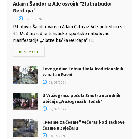
Adam i Šandor iz Ade osvojili “Zlatnu bućku
Đerdapa”
09/08/2026
Ribolovci Šandor Varga i Adam Ćaluš iz Ade pobednici su
42. Međunarodne turističko-sportske i ribolovne
manifestacije „Zlatne bućka Đerdapa“ u...
READ MORE
I ove godine Letnja škola tradicionalnih
zanata u Ravni
08/08/2026
U Vražogrncu počela Smotra narodnih
običaja „Vražogrnački točak“
08/08/2026
„Pesme za česme“ večeras kod Tackove
česme u Zaječaru
07/08/2026