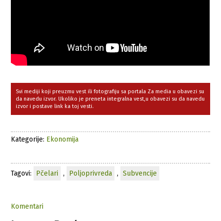
Svi mediji koji preuzmu vest ili fotografiju sa portala Za media u obavezi su
da navedu izvor. Ukoliko je preneta integralna vest,u obavezi su da navedu
izvor i postave link ka toj vesti.
Kategorije:
Ekonomija
Tagovi:
Pčelari
,
Poljoprivreda
,
Subvencije
Komentari