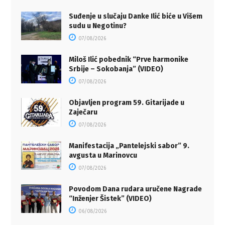
Suđenje u slučaju Danke Ilić biće u Višem
sudu u Negotinu?
07/08/2026
Miloš Ilić pobednik “Prve harmonike
Srbije – Sokobanja” (VIDEO)
07/08/2026
Objavljen program 59. Gitarijade u
Zaječaru
07/08/2026
Manifestacija „Pantelejski sabor” 9.
avgusta u Marinovcu
07/08/2026
Povodom Dana rudara uručene Nagrade
“Inženjer Šistek” (VIDEO)
06/08/2026