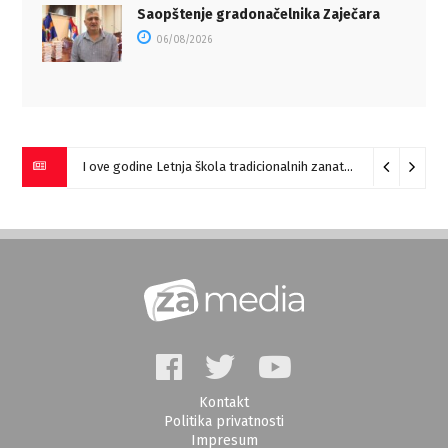
Saopštenje gradonačelnika Zaječara
06/08/2026
I ove godine Letnja škola tradicionalnih zanata u Ravni
08/08/
Kontakt
Politika privatnosti
Impresum