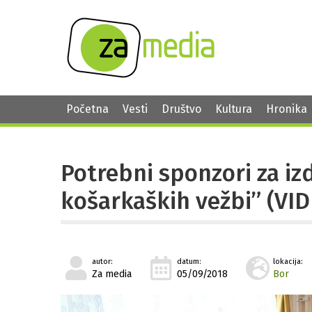
Početna
Vesti
Društvo
Kultura
Hronika
Potrebni sponzori za iz
košarkaških vežbi” (VI
autor:
datum:
lokacija:
Za media
05/09/2018
Bor