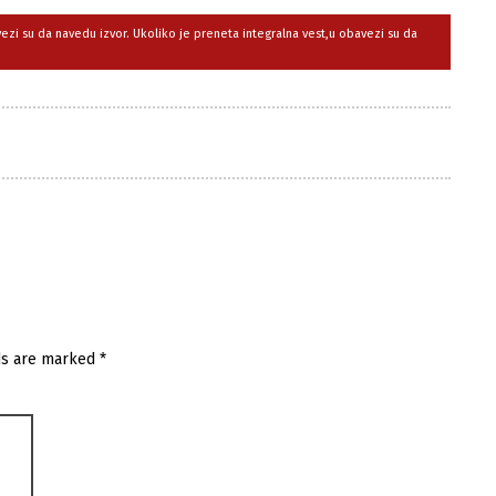
avezi su da navedu izvor. Ukoliko je preneta integralna vest,u obavezi su da
ds are marked
*