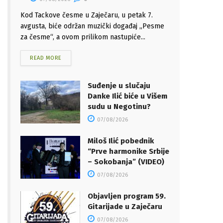
Kod Tackove česme u Zaječaru, u petak 7.
avgusta, biće održan muzički događaj „Pesme
za česme“, a ovom prilikom nastupiće...
READ MORE
Suđenje u slučaju
Danke Ilić biće u Višem
sudu u Negotinu?
07/08/2026
Miloš Ilić pobednik
“Prve harmonike Srbije
– Sokobanja” (VIDEO)
07/08/2026
Objavljen program 59.
Gitarijade u Zaječaru
07/08/2026