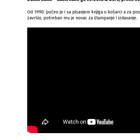
Od 1990. počeo je i sa pisanjem knjiga o košarci a za pos
završio, potreban mu je novac za štampanje i izdavanje.