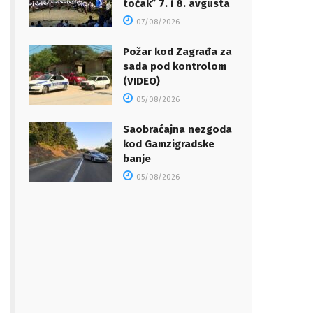
točakˮ 7. i 8. avgusta
07/08/2026
Požar kod Zagrađa za
sada pod kontrolom
(VIDEO)
05/08/2026
Saobraćajna nezgoda
kod Gamzigradske
banje
05/08/2026