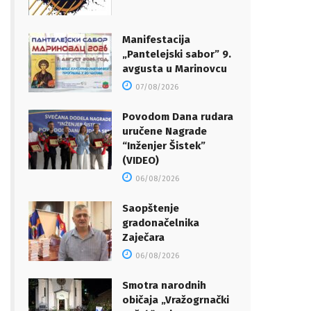
Manifestacija
„Pantelejski sabor” 9.
avgusta u Marinovcu
07/08/2026
Povodom Dana rudara
uručene Nagrade
“Inženjer Šistek”
(VIDEO)
06/08/2026
Saopštenje
gradonačelnika
Zaječara
06/08/2026
Smotra narodnih
običaja „Vražogrnački