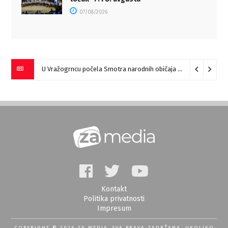
07/08/2026
U Vražogrncu počela Smotra narodnih običaja „Vražogrnački točak“
Kontakt
Politika privatnosti
Impresum
COPYRIGHT © 2026 ZA MEDIA. SVA PRAVA ZADRŽANA, UKOLIKO