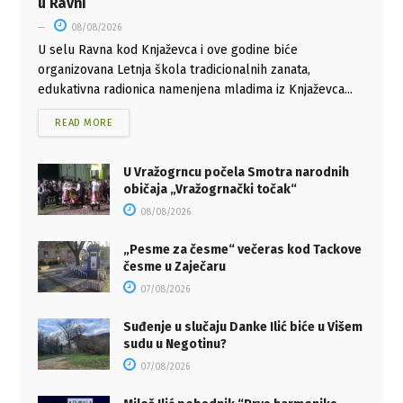
u Ravni
08/08/2026
U selu Ravna kod Knjaževca i ove godine biće
organizovana Letnja škola tradicionalnih zanata,
edukativna radionica namenjena mladima iz Knjaževca...
READ MORE
U Vražogrncu počela Smotra narodnih
običaja „Vražogrnački točak“
08/08/2026
„Pesme za česme“ večeras kod Tackove
česme u Zaječaru
07/08/2026
Suđenje u slučaju Danke Ilić biće u Višem
sudu u Negotinu?
07/08/2026