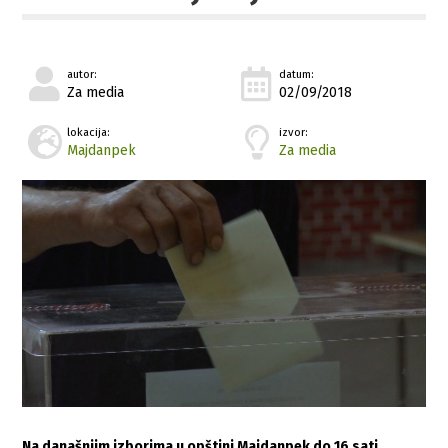
autor:
datum:
Za media
02/09/2018
lokacija:
izvor:
Majdanpek
Za media
Na današnjim izborima u opštini Majdanpek do 16 sati