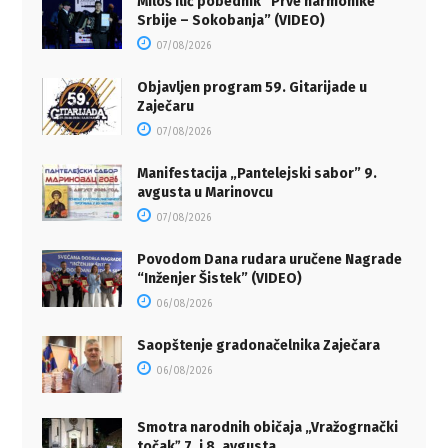
Miloš Ilić pobednik “Prve harmonike
Srbije – Sokobanja” (VIDEO)
07/08/2026
Objavljen program 59. Gitarijade u
Zaječaru
07/08/2026
Manifestacija „Pantelejski sabor” 9.
avgusta u Marinovcu
07/08/2026
Povodom Dana rudara uručene Nagrade
“Inženjer Šistek” (VIDEO)
06/08/2026
Saopštenje gradonačelnika Zaječara
06/08/2026
Smotra narodnih običaja „Vražogrnački
točakˮ 7. i 8. avgusta