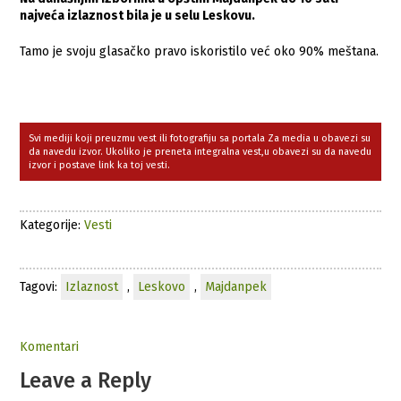
najveća izlaznost bila je u selu Leskovu.
Tamo je svoju glasačko pravo iskoristilo već oko 90% meštana.
Svi mediji koji preuzmu vest ili fotografiju sa portala Za media u obavezi su
da navedu izvor. Ukoliko je preneta integralna vest,u obavezi su da navedu
izvor i postave link ka toj vesti.
Kategorije:
Vesti
Tagovi:
Izlaznost
,
Leskovo
,
Majdanpek
Komentari
Leave a Reply