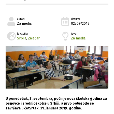
autor:
datum:
Za media
02/09/2018
lokacija:
izvor:
Srbija
,
Zaječar
Za media
U ponedeljak, 3. septembra, počinje nova školska godina za
osnovce i srednjoškolce u Srbiji, a prvo polugođe se
završava u četvrtak, 31. januara 2019. godine.