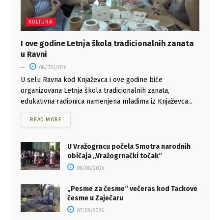
KULTURA
I ove godine Letnja škola tradicionalnih zanata
u Ravni
08/08/2026
U selu Ravna kod Knjaževca i ove godine biće
organizovana Letnja škola tradicionalnih zanata,
edukativna radionica namenjena mladima iz Knjaževca...
READ MORE
U Vražogrncu počela Smotra narodnih
običaja „Vražogrnački točak“
08/08/2026
„Pesme za česme“ večeras kod Tackove
česme u Zaječaru
07/08/2026