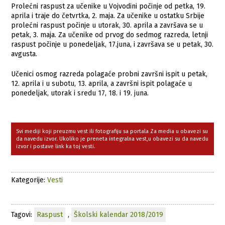
Prolećni raspust za učenike u Vojvodini počinje od petka, 19.
aprila i traje do četvrtka, 2. maja. Za učenike u ostatku Srbije
prolećni raspust počinje u utorak, 30. aprila a završava se u
petak, 3. maja. Za učenike od prvog do sedmog razreda, letnji
raspust počinje u ponedeljak, 17.juna, i završava se u petak, 30.
avgusta.
Učenici osmog razreda polagaće probni završni ispit u petak,
12. aprila i u subotu, 13. aprila, a završni ispit polagaće u
ponedeljak, utorak i sredu 17, 18. i 19. juna.
Svi mediji koji preuzmu vest ili fotografiju sa portala Za media u obavezi su
da navedu izvor. Ukoliko je preneta integralna vest,u obavezi su da navedu
izvor i postave link ka toj vesti.
Kategorije:
Vesti
Tagovi:
Raspust
,
Školski kalendar 2018/2019