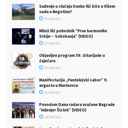
Suđenje u slučaju Danke Ilić biće u Višem
sudu u Negotinu?
07/08/2026
Miloš Ilić pobednik “Prve harmonike
Srbije – Sokobanja” (VIDEO)
07/08/2026
Objavljen program 59. Gitarijade u
Zaječaru
07/08/2026
Manifestacija „Pantelejski sabor” 9.
avgusta u Marinovcu
07/08/2026
Povodom Dana rudara uručene Nagrade
“Inženjer Šistek” (VIDEO)
06/08/2026