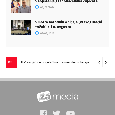
Saopštenje gradonačelnika Zaječara
06/08/2026
Smotra narodnih običaja „Vražogrnački
točakˮ 7. i 8. avgusta
07/08/2026
U Vražogrncu počela Smotra narodnih običaja „Vražogrnački točak“