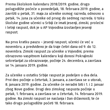
Prema školskom kalendaru 2018/2019. godine, drugo
polugodište počeće u ponedeljak, 18. februara 2019. godine, a
završiti u petak, 31. maja za učenike osmog razreda, odnosno u
petak, 14. juna za učenike od prvog do sedmog razreda. U toku
školske godine učenici u Srbiji će imati jesenji, zimski, prolećni
i letnji raspust, dok je u AP Vojvodina izostavljen jesenji
raspust.
Na prvu kratku pauzu – jesenji raspust, učenici će već u
novembru, a predviđeno je da traje četiri dana od 9. do 12.
novembra. Zimski raspust za učenike u Vojvodini, prema
obrazovno-vaspitnom kalendaru koji donosi Pokrajinski
sekretarijat za obrazovanje, počinje 24. decembra, a završava
se 14. januara 2019. godine.
Za učenike u ostatku Srbije raspust je podeljen u dva dela.
Prvi deo počinje u četvrtak, 3. januara, a završava se u utorak,
8. januara 2019. godine. Za učenike će neradni biti i 1. i 2. januar
zbog Nove godine. Drugi deo zimskog raspusta počinje u
petak, 1. februara, a završava se u četvrtak, 14. februara 2019.
godine. Na zimski raspust se naslanja i Dan državnosti, te će
tako drugo polugodište početi 18. februara.