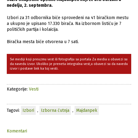
nedelju, 2. septembra.
Izbori za 31 odbornika biće sprovedeni na 41 biračkom mestu
a ukupno je upisano 17.330 birača. Na izbornom listiću je 7
političkih partija i kolaicija.
Biračka mesta biće otvorena u 7 sati.
Svi mediji koji preuzmu vest ili fotografiju sa portala Za media u obavezi su
da navedu izvor. Ukoliko je preneta integralna vest,u obavezi su da navedu
izvor i postave link ka toj vesti.
Kategorije:
Vesti
Tagovi:
Izbori
,
Izborna ćutnja
,
Majdanpek
Komentari