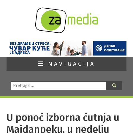
NAVIGACIJA
Pretraga:
Pretraga
U ponoć izborna ćutnja u
Majdanpeku, u nedelju