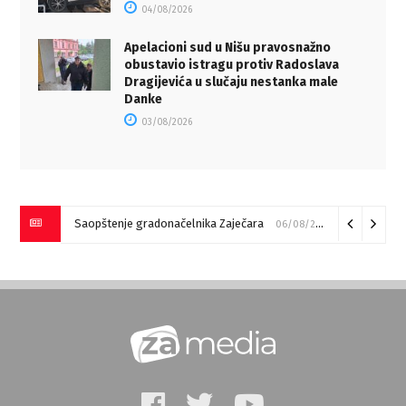
04/08/2026
Apelacioni sud u Nišu pravosnažno
obustavio istragu protiv Radoslava
Dragijevića u slučaju nestanka male
Danke
03/08/2026
Saopštenje gradonačelnika Zaječara
06/08/2026