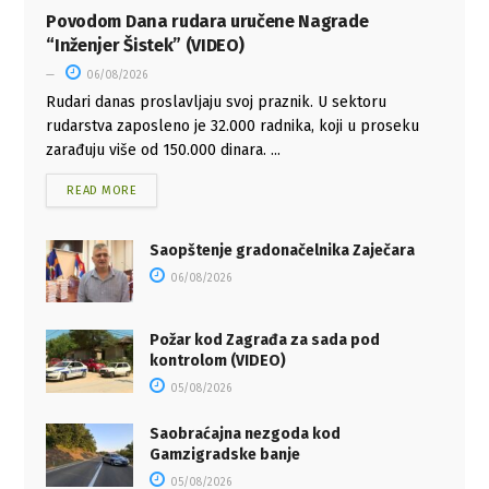
Povodom Dana rudara uručene Nagrade
“Inženjer Šistek” (VIDEO)
06/08/2026
Rudari danas proslavljaju svoj praznik. U sektoru
rudarstva zaposleno je 32.000 radnika, koji u proseku
zarađuju više od 150.000 dinara. ...
READ MORE
Saopštenje gradonačelnika Zaječara
06/08/2026
Požar kod Zagrađa za sada pod
kontrolom (VIDEO)
05/08/2026
Saobraćajna nezgoda kod
Gamzigradske banje
05/08/2026