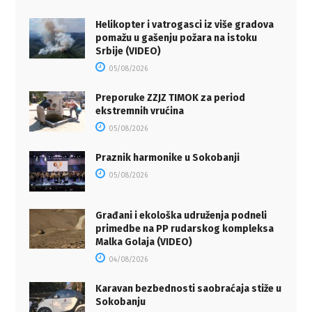
Helikopter i vatrogasci iz više gradova
pomažu u gašenju požara na istoku
Srbije (VIDEO)
05/08/2026
Preporuke ZZJZ TIMOK za period
ekstremnih vrućina
05/08/2026
Praznik harmonike u Sokobanji
05/08/2026
Građani i ekološka udruženja podneli
primedbe na PP rudarskog kompleksa
Malka Golaja (VIDEO)
04/08/2026
Karavan bezbednosti saobraćaja stiže u
Sokobanju