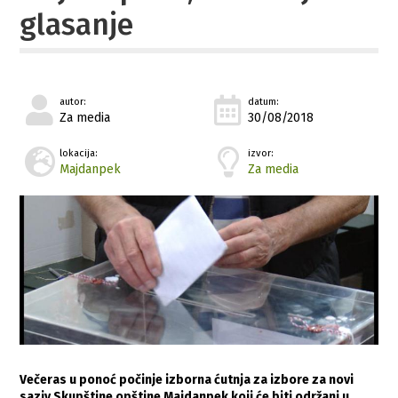
glasanje
autor:
datum:
Za media
30/08/2018
lokacija:
izvor:
Majdanpek
Za media
Večeras u ponoć počinje izborna ćutnja za izbore za novi
saziv Skupštine opštine Majdanpek koji će biti održani u