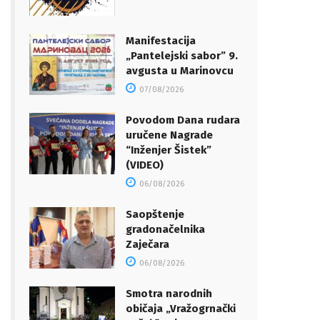
Manifestacija
„Pantelejski sabor” 9.
avgusta u Marinovcu
07/08/2026
Povodom Dana rudara
uručene Nagrade
“Inženjer Šistek”
(VIDEO)
06/08/2026
Saopštenje
gradonačelnika
Zaječara
06/08/2026
Smotra narodnih
običaja „Vražogrnački