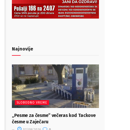
Najnovije
SLOBODNO VREME
„Pesme za česme“ večeras kod Tackove
česme u Zaječaru
07/08/2026
0