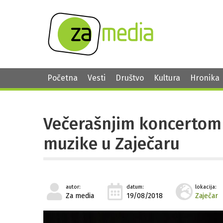
Početna
Vesti
Društvo
Kultura
Hronika
Večerašnjim koncertom 
muzike u Zaječaru
autor:
datum:
lokacija:
Za media
19/08/2018
Zaječar