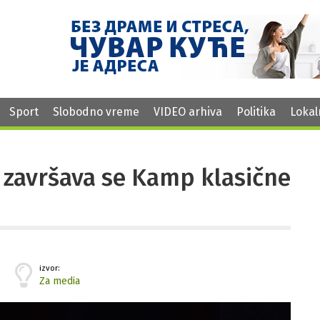
Sport
Slobodno vreme
VIDEO arhiva
Politika
Lokal
završava se Kamp klasične
izvor:
Za media