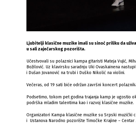
Ljubitelji klasične muzike imali su sinoć priliku da už
u sali zaječarskog pozorišta.
Učestvovali su polaznici kampa gitaristi Mateja Vujić, Mi
Božilović. Uz klavirsku saradnju Uki Ovaskainena nastupili
i Dušan Jovanović na trubi i Duško Nikolić na violini.
Večeras, od 19 sati biće održan završni koncert polazni
Podsetimo, tokom pet godina trajanja kamp je ugostio oko
podrška mladim talentima kao i razvoj klasične muzike.
Organizatori Kampa klasične muzike su Srpski muzički c
i Ustanova Narodno pozorište Timočke Krajine – Centar za