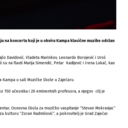
ivaju na koncertu koji je u okviru Kampa klasične muzike održan
hajlo Davidović, Vladeta Marinkov, Leonardo Borojević i Uroš
 su na flauti Marija Simendić, Petar Kadijević i Irena Lukač, kao
ka Kampa u sali Muzičke škole u Zaječaru.
 150 učesnika i 20 eminentnih profesora, a njegov cilj je
entar, Osnovna škola za muzičko vaspitanje “Stevan Mokranjac”
 kulturu “Zoran Radmilović”, a pokrovitelj je Grad Zaječar.