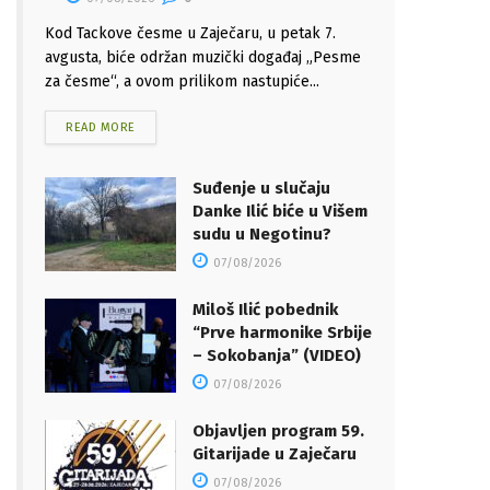
Kod Tackove česme u Zaječaru, u petak 7.
avgusta, biće održan muzički događaj „Pesme
za česme“, a ovom prilikom nastupiće...
READ MORE
Suđenje u slučaju
Danke Ilić biće u Višem
sudu u Negotinu?
07/08/2026
Miloš Ilić pobednik
“Prve harmonike Srbije
– Sokobanja” (VIDEO)
07/08/2026
Objavljen program 59.
Gitarijade u Zaječaru
07/08/2026