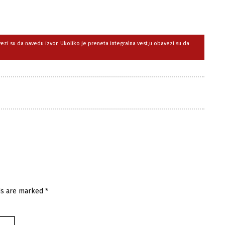
avezi su da navedu izvor. Ukoliko je preneta integralna vest,u obavezi su da
ds are marked
*