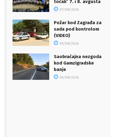
točakˮ 7. i 8. avgusta
07/08/2026
Požar kod Zagrađa za
sada pod kontrolom
(VIDEO)
05/08/2026
Saobraćajna nezgoda
kod Gamzigradske
banje
05/08/2026