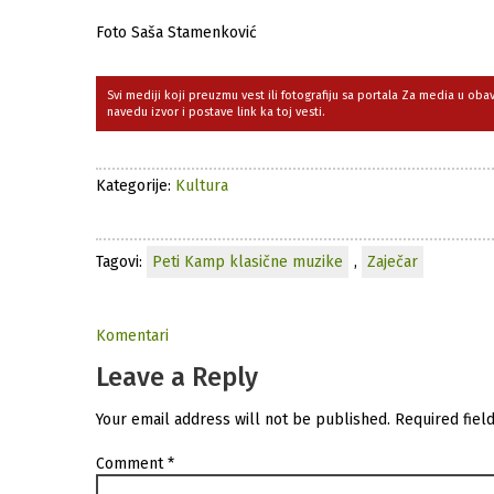
Foto Saša Stamenković
Svi mediji koji preuzmu vest ili fotografiju sa portala Za media u ob
navedu izvor i postave link ka toj vesti.
Kategorije:
Kultura
Tagovi:
Peti Kamp klasične muzike
,
Zaječar
Komentari
Leave a Reply
Your email address will not be published.
Required fiel
Comment
*