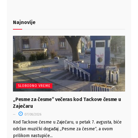
Najnovije
SLOBODNO VREME
„Pesme za česme“ večeras kod Tackove česme u
Zaječaru
07/08/2026
Kod Tackove česme u Zaječaru, u petak 7. avgusta, biće
održan muzički događaj „Pesme za česme“, a ovom
prilikom nastupiće...