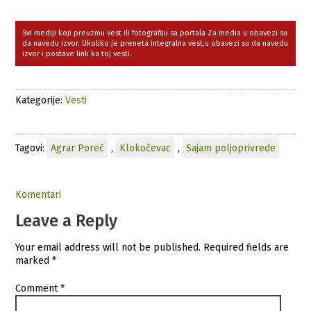
Svi mediji koji preuzmu vest ili fotografiju sa portala Za media u obavezi su
da navedu izvor. Ukoliko je preneta integralna vest,u obavezi su da navedu
izvor i postave link ka toj vesti.
Kategorije:
Vesti
Tagovi:
Agrar Poreč
,
Klokočevac
,
Sajam poljoprivrede
Komentari
Leave a Reply
Your email address will not be published.
Required fields are
marked
*
Comment
*