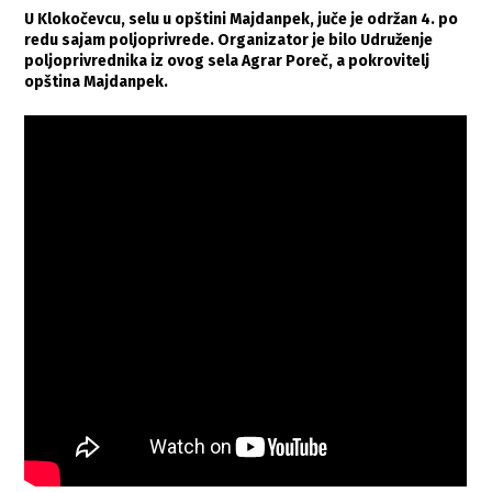
U Klokočevcu, selu u opštini Majdanpek, juče je održan 4. po
redu sajam poljoprivrede. Organizator je bilo Udruženje
poljoprivrednika iz ovog sela Agrar Poreč, a pokrovitelj
opština Majdanpek.