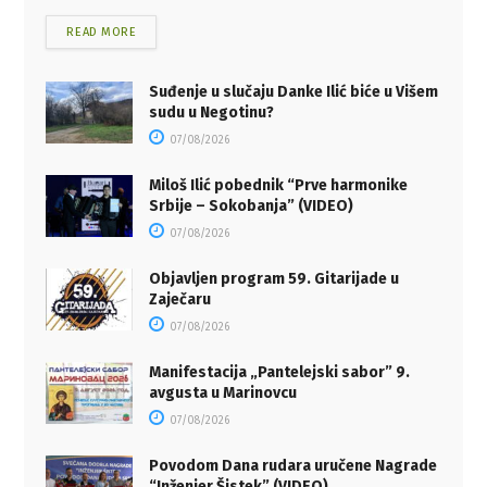
READ MORE
Suđenje u slučaju Danke Ilić biće u Višem
sudu u Negotinu?
07/08/2026
Miloš Ilić pobednik “Prve harmonike
Srbije – Sokobanja” (VIDEO)
07/08/2026
Objavljen program 59. Gitarijade u
Zaječaru
07/08/2026
Manifestacija „Pantelejski sabor” 9.
avgusta u Marinovcu
07/08/2026
Povodom Dana rudara uručene Nagrade
“Inženjer Šistek” (VIDEO)