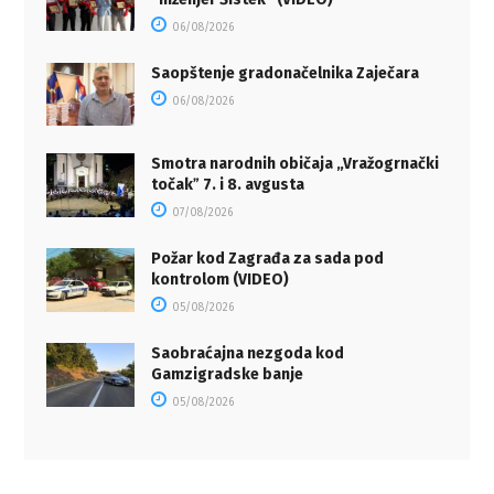
06/08/2026
Saopštenje gradonačelnika Zaječara
06/08/2026
Smotra narodnih običaja „Vražogrnački
točakˮ 7. i 8. avgusta
07/08/2026
Požar kod Zagrađa za sada pod
kontrolom (VIDEO)
05/08/2026
Saobraćajna nezgoda kod
Gamzigradske banje
05/08/2026