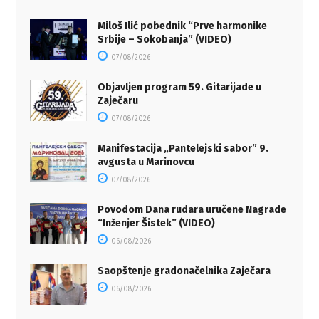
Miloš Ilić pobednik “Prve harmonike
Srbije – Sokobanja” (VIDEO)
07/08/2026
Objavljen program 59. Gitarijade u
Zaječaru
07/08/2026
Manifestacija „Pantelejski sabor” 9.
avgusta u Marinovcu
07/08/2026
Povodom Dana rudara uručene Nagrade
“Inženjer Šistek” (VIDEO)
06/08/2026
Saopštenje gradonačelnika Zaječara
06/08/2026