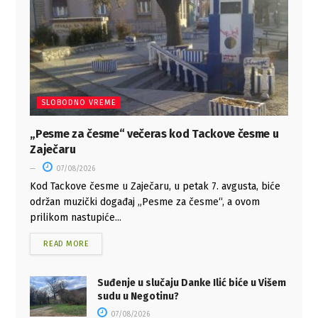
SLOBODNO VREME
„Pesme za česme“ večeras kod Tackove česme u
Zaječaru
07/08/2026
Kod Tackove česme u Zaječaru, u petak 7. avgusta, biće
održan muzički događaj „Pesme za česme“, a ovom
prilikom nastupiće...
READ MORE
Suđenje u slučaju Danke Ilić biće u Višem
sudu u Negotinu?
07/08/2026