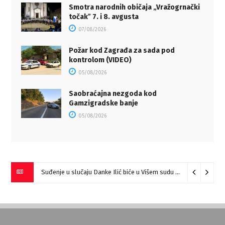
Smotra narodnih običaja „Vražogrnački
točakˮ 7. i 8. avgusta
07/08/2026
Požar kod Zagrađa za sada pod
kontrolom (VIDEO)
05/08/2026
Saobraćajna nezgoda kod
Gamzigradske banje
05/08/2026
Suđenje u slučaju Danke Ilić biće u Višem sudu u Negotinu?
07