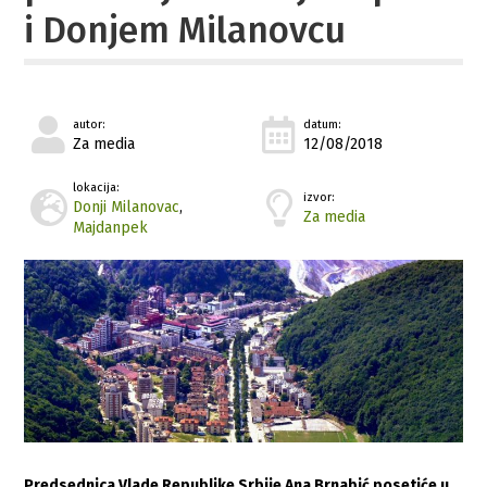
i Donjem Milanovcu
autor:
datum:
Za media
12/08/2018
lokacija:
izvor:
Donji Milanovac
,
Za media
Majdanpek
Predsednica Vlade Republike Srbije Ana Brnabić posetiće u