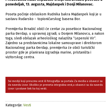
ponedeljak, 13. avgusta, Majdanpek i Donji Milanovac.
Poseta počinje obilaskom Rudnika bakra Majdanpek koji je u
sastavu Rudarsko – topioničarskog basena Bor.
Premijerka Brnabić obići će centar za posetioce Nacionalnog
parka Đerdap, u upravnoj zgradi, u Donjem Milanovcu, a nakon
toga, sledi obilazak arheološkog nalazišta “Lepenski Vir”.
Zajedno sa predstavnicima lokalne samouprave i direktorom
Nacionalnog parka Đerdap, premijerka će obići turistički
prostor gde je planirana izgradnja marine, pristaništa i
vizitorskog centra.
Svi mediji koji preuzmu vest ili fotografiju sa portala Za media u obavezi su
da navedu izvor. Ukoliko je preneta integralna vest,u obavezi su da navedu
izvor i postave link ka toj vesti.
Kategorije:
Vesti