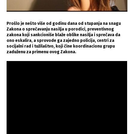
Prošlo je nešto više od godinu dana od stupanja na snagu
Zakona o sprečavanju nasilja u porodici, preventivnog
zakona koji sankcioniše blaže oblike nasilja i sprečava da
ono eskalira, a sprovode ga zajedno policija, centri za
socijalni rad i tužilaštvo, koji čine koordinacionu grupu
zaduženu za primenu ovog Zakona.