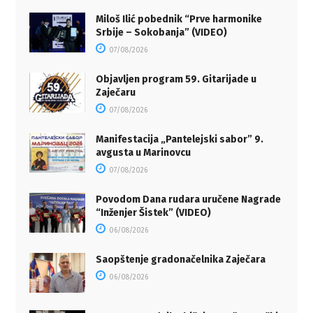
Miloš Ilić pobednik “Prve harmonike
Srbije – Sokobanja” (VIDEO)
07/08/2026
Objavljen program 59. Gitarijade u
Zaječaru
07/08/2026
Manifestacija „Pantelejski sabor” 9.
avgusta u Marinovcu
07/08/2026
Povodom Dana rudara uručene Nagrade
“Inženjer Šistek” (VIDEO)
06/08/2026
Saopštenje gradonačelnika Zaječara
06/08/2026