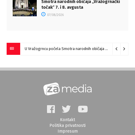
Smotra narodnih običaja „Vražogrnački
točakˮ 7. i 8. avgusta
07/08/2026
U Vražogrncu počela Smotra narodnih običaja „Vražogrnački točak“
Kontakt
Politika privatnosti
Impresum