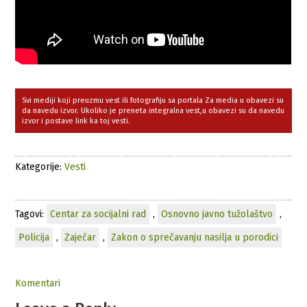
Svi mediji koji preuzmu vest ili fotografiju sa portala Za media u obavezi su
da navedu izvor. Ukoliko je preneta integralna vest,u obavezi su da navedu
izvor i postave link ka toj vesti.
Kategorije:
Vesti
Tagovi:
Centar za socijalni rad
,
Osnovno javno tužolaštvo
,
Policija
,
Zaječar
,
Zakon o sprečavanju nasilja u porodici
Komentari