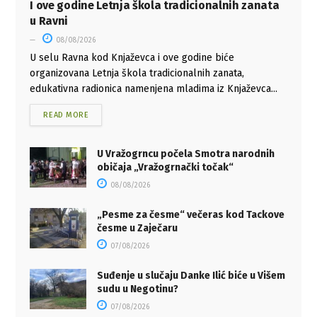
I ove godine Letnja škola tradicionalnih zanata
u Ravni
08/08/2026
U selu Ravna kod Knjaževca i ove godine biće
organizovana Letnja škola tradicionalnih zanata,
edukativna radionica namenjena mladima iz Knjaževca...
READ MORE
U Vražogrncu počela Smotra narodnih
običaja „Vražogrnački točak“
08/08/2026
„Pesme za česme“ večeras kod Tackove
česme u Zaječaru
07/08/2026
Suđenje u slučaju Danke Ilić biće u Višem
sudu u Negotinu?
07/08/2026