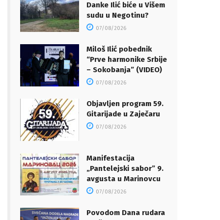
Danke Ilić biće u Višem
sudu u Negotinu?
07/08/2026
Miloš Ilić pobednik
“Prve harmonike Srbije
– Sokobanja” (VIDEO)
07/08/2026
Objavljen program 59.
Gitarijade u Zaječaru
07/08/2026
Manifestacija
„Pantelejski sabor” 9.
avgusta u Marinovcu
07/08/2026
Povodom Dana rudara