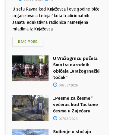
U selu Ravna kod Knjaževca i ove godine biće
organizovana Letnja škola tradicionalnih
zanata, edukativna radionica namenjena
mladima iz Knjaževca...
READ MORE
U Vražogrncu počela
Smotra narodnih
običaja „Vražogrnački
točak“
08/08/2026
„Pesme za česme“
večeras kod Tackove
česme u Zaječaru
07/08/2026
Suđenje u slučaju