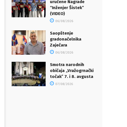
uručene Nagrade
“Inženjer Šistek”
(VIDEO)
06/08/2026
Saopštenje
gradonačelnika
Zaječara
06/08/2026
Smotra narodnih
običaja „Vražogrnački
točakˮ 7. i 8. avgusta
07/08/2026