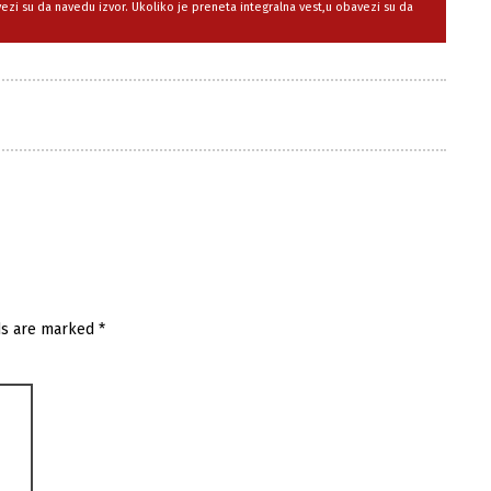
avezi su da navedu izvor. Ukoliko je preneta integralna vest,u obavezi su da
ds are marked
*