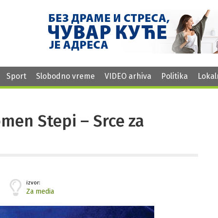
Sport
Slobodno vreme
VIDEO arhiva
Politika
Lokal
men Stepi – Srce za
izvor:
Za media