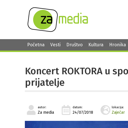
Početna
Vesti
Društvo
Kultura
Hronika
Koncert ROKTORA u spo
prijatelje
autor:
datum:
lokacija:
Za media
24/07/2018
Zaječar