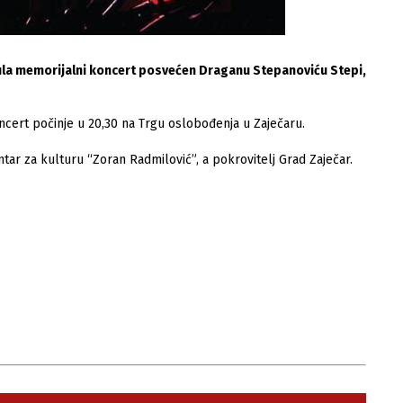
 jula memorijalni koncert posvećen Draganu Stepanoviću Stepi,
cert počinje u 20,30 na Trgu oslobođenja u Zaječaru.
ar za kulturu “Zoran Radmilović”, a pokrovitelj Grad Zaječar.