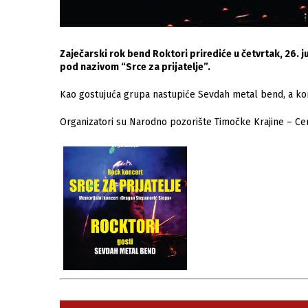
Zaječarski rok bend Roktori prirediće u četvrtak, 26.
pod nazivom “Srce za prijatelje”.
Kao gostujuća grupa nastupiće Sevdah metal bend, a kon
Organizatori su Narodno pozorište Timočke Krajine – Cent