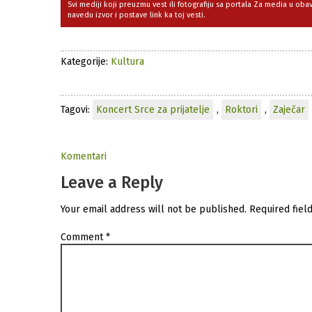
Svi mediji koji preuzmu vest ili fotografiju sa portala Za media u ob
navedu izvor i postave link ka toj vesti.
Kategorije:
Kultura
Tagovi:
Koncert Srce za prijatelje
,
Roktori
,
Zaječar
Komentari
Leave a Reply
Your email address will not be published.
Required fiel
Comment
*