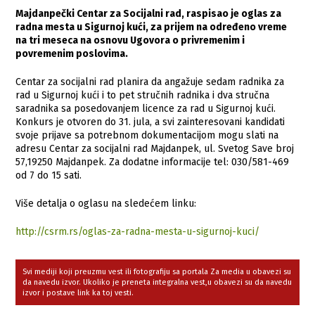
Majdanpečki Centar za Socijalni rad, raspisao je oglas za
radna mesta u Sigurnoj kući, za prijem na određeno vreme
na tri meseca na osnovu Ugovora o privremenim i
povremenim poslovima.
Centar za socijalni rad planira da angažuje sedam radnika za
rad u Sigurnoj kući i to pet stručnih radnika i dva stručna
saradnika sa posedovanjem licence za rad u Sigurnoj kući.
Konkurs je otvoren do 31. jula, a svi zainteresovani kandidati
svoje prijave sa potrebnom dokumentacijom mogu slati na
adresu Centar za socijalni rad Majdanpek, ul. Svetog Save broj
57,19250 Majdanpek. Za dodatne informacije tel: 030/581-469
od 7 do 15 sati.
Više detalja o oglasu na sledećem linku:
http://csrm.rs/oglas-za-radna-mesta-u-sigurnoj-kuci/
Svi mediji koji preuzmu vest ili fotografiju sa portala Za media u obavezi su
da navedu izvor. Ukoliko je preneta integralna vest,u obavezi su da navedu
izvor i postave link ka toj vesti.