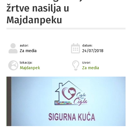
žrtve nasilja u
Majdanpeku
autor:
datum:
Za media
24/07/2018
lokacija:
izvor:
Majdanpek
Za media