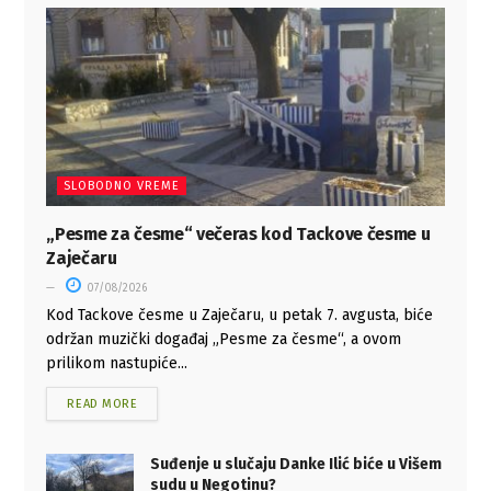
SLOBODNO VREME
„Pesme za česme“ večeras kod Tackove česme u
Zaječaru
07/08/2026
Kod Tackove česme u Zaječaru, u petak 7. avgusta, biće
održan muzički događaj „Pesme za česme“, a ovom
prilikom nastupiće...
READ MORE
Suđenje u slučaju Danke Ilić biće u Višem
sudu u Negotinu?