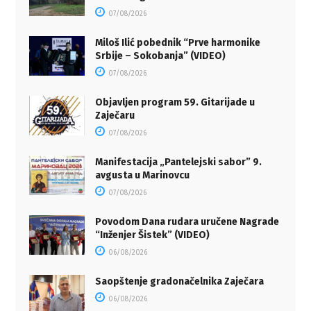
07/08/2026
Miloš Ilić pobednik “Prve harmonike
Srbije – Sokobanja” (VIDEO)
07/08/2026
Objavljen program 59. Gitarijade u
Zaječaru
07/08/2026
Manifestacija „Pantelejski sabor” 9.
avgusta u Marinovcu
07/08/2026
Povodom Dana rudara uručene Nagrade
“Inženjer Šistek” (VIDEO)
06/08/2026
Saopštenje gradonačelnika Zaječara
06/08/2026