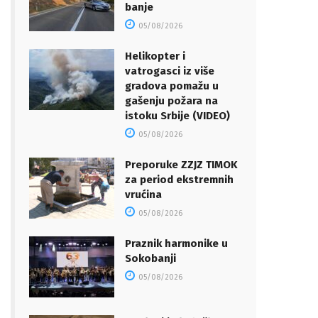
banje
05/08/2026
Helikopter i
vatrogasci iz više
gradova pomažu u
gašenju požara na
istoku Srbije (VIDEO)
05/08/2026
Preporuke ZZJZ TIMOK
za period ekstremnih
vrućina
05/08/2026
Praznik harmonike u
Sokobanji
05/08/2026