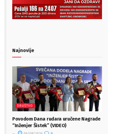
Najnovije
DRUŠTVO
Povodom Dana rudara uručene Nagrade
“Inženjer Šistek” (VIDEO)
06/08/2026
0