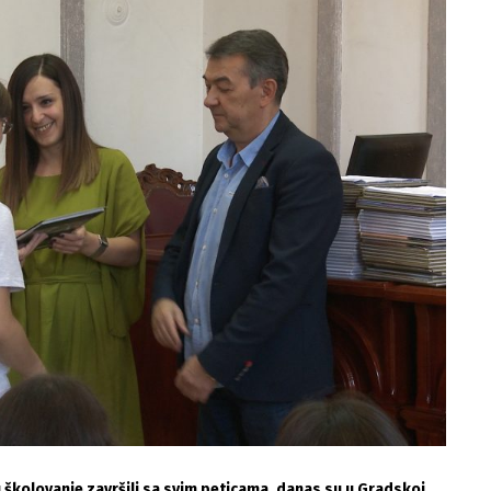
u školovanje završili sa svim peticama, danas su u Gradskoj