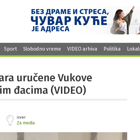
Sport
Slobodno vreme
VIDEO arhiva
Politika
Lokal
čara uručene Vukove
jim đacima (VIDEO)
izvor:
Za media