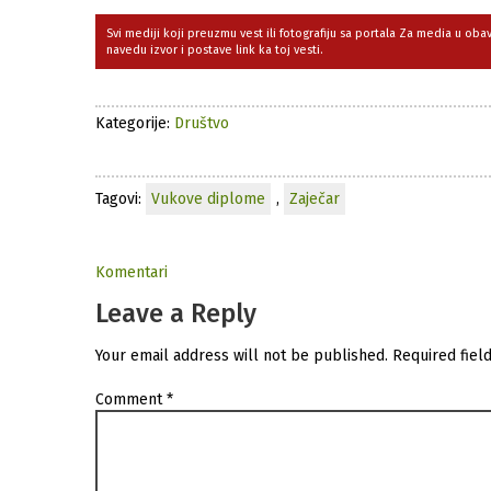
Svi mediji koji preuzmu vest ili fotografiju sa portala Za media u ob
navedu izvor i postave link ka toj vesti.
Kategorije:
Društvo
Tagovi:
Vukove diplome
,
Zaječar
Komentari
Leave a Reply
Your email address will not be published.
Required fiel
Comment
*