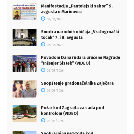
Manifestacija „Pantelejski sabor” 9.
avgusta u Marinovcu
07/08/2026
Smotra narodnih običaja „Vražogrnački
točakˮ 7. i 8. avgusta
07/08/2026
Povodom Dana rudara uručene Nagrade
“Inženjer Šistek” (VIDEO)
06/08/2026
Saopštenje gradonačelnika Zaječara
06/08/2026
Požar kod Zagrađa za sada pod
kontrolom (VIDEO)
05/08/2026
Saobraćajna nezgoda kod