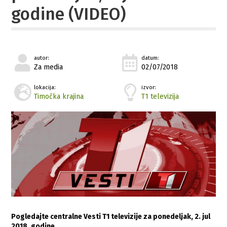
godine (VIDEO)
autor:
datum:
Za media
02/07/2018
lokacija:
izvor:
Timočka krajina
T1 televizija
Pogledajte centralne Vesti T1 televizije za ponedeljak, 2. jul
2018. godine…