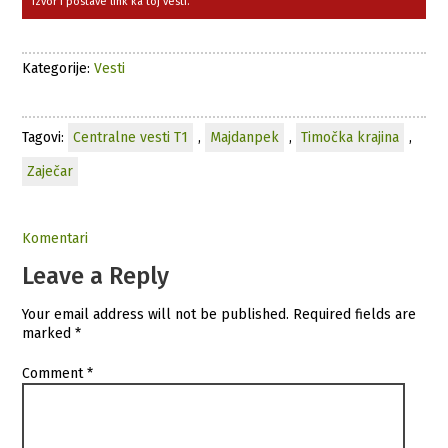
izvor i postave link ka toj vesti.
Kategorije:
Vesti
Tagovi:
Centralne vesti T1
,
Majdanpek
,
Timočka krajina
,
Zaječar
Komentari
Leave a Reply
Your email address will not be published.
Required fields are
marked
*
Comment
*