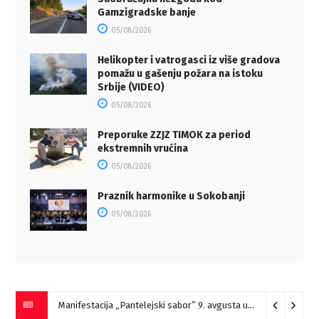
Gamzigradske banje
05/08/2026
Helikopter i vatrogasci iz više gradova
pomažu u gašenju požara na istoku
Srbije (VIDEO)
05/08/2026
Preporuke ZZJZ TIMOK za period
ekstremnih vrućina
05/08/2026
Praznik harmonike u Sokobanji
05/08/2026
Manifestacija „Pantelejski sabor” 9. avgusta u Marinovcu
07/