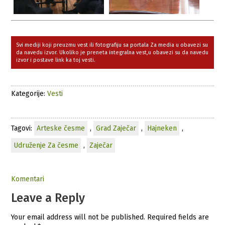
Svi mediji koji preuzmu vest ili fotografiju sa portala Za media u obavezi su
da navedu izvor. Ukoliko je preneta integralna vest,u obavezi su da navedu
izvor i postave link ka toj vesti.
Kategorije:
Vesti
Tagovi:
Arteske česme
,
Grad Zaječar
,
Hajneken
,
Udruženje Za česme
,
Zaječar
Komentari
Leave a Reply
Your email address will not be published.
Required fields are