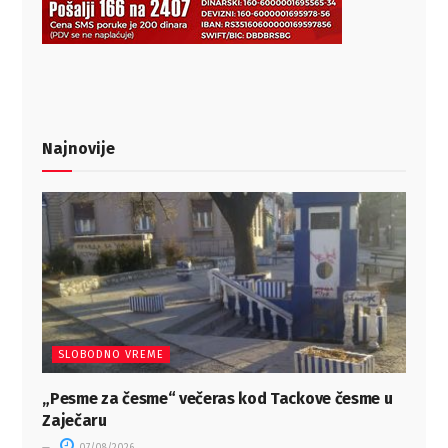
Najnovije
SLOBODNO VREME
„Pesme za česme“ večeras kod Tackove česme u
Zaječaru