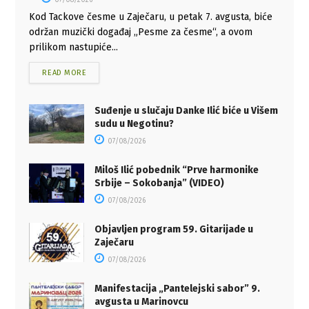
07/08/2026
Kod Tackove česme u Zaječaru, u petak 7. avgusta, biće
održan muzički događaj „Pesme za česme“, a ovom
prilikom nastupiće...
READ MORE
Suđenje u slučaju Danke Ilić biće u Višem
sudu u Negotinu?
07/08/2026
Miloš Ilić pobednik “Prve harmonike
Srbije – Sokobanja” (VIDEO)
07/08/2026
Objavljen program 59. Gitarijade u
Zaječaru
07/08/2026
Manifestacija „Pantelejski sabor” 9.
avgusta u Marinovcu