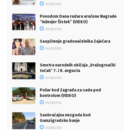
07/08/2026
Povodom Dana rudara uručene Nagrade
“Inženjer Šistek” (VIDEO)
06/08/2026
Saopštenje gradonačelnika Zaječara
06/08/2026
Smotra narodnih običaja „Vražogrnački
točakˮ 7. i 8. avgusta
07/08/2026
Požar kod Zagrađa za sada pod
kontrolom (VIDEO)
05/08/2026
Saobraćajna nezgoda kod
Gamzigradske banje
05/08/2026