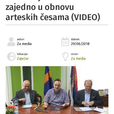
zajedno u obnovu
arteskih česama (VIDEO)
autor:
datum:
Za media
29/06/2018
lokacija:
izvor:
Zaječar
Za media