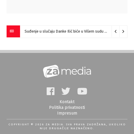
Miloš Ilić pobednik “Prve harmonike Srbije – Sokobanja” (VIDEO)
Suđenje u slučaju Danke Ilić biće u Višem sudu u Negotinu?
0
Kontakt
Politika privatnosti
Impresum
COPYRIGHT © 2026 ZA MEDIA. SVA PRAVA ZADRŽANA, UKOLIKO
NIJE DRUGAČIJE NAZNAČENO.