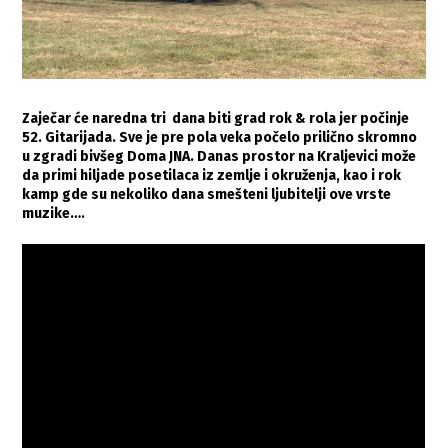
Zaječar će naredna tri dana biti grad rok & rola jer počinje
52. Gitarijada. Sve je pre pola veka počelo prilično skromno
u zgradi bivšeg Doma JNA. Danas prostor na Kraljevici može
da primi hiljade posetilaca iz zemlje i okruženja, kao i rok
kamp gde su nekoliko dana smešteni ljubitelji ove vrste
muzike….