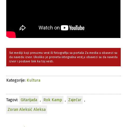
Svi mediji koji preuzmu vest ili fotografiju sa portala Za media u obavezi su
da navedu izvor. Ukoliko je preneta integralna vest,u obavezi su da navedu
izvor i postave link ka toj vesti.
Kategorije:
Kultura
Tagovi:
Gitarijada
,
Rok Kamp
,
Zaječar
,
Zoran Aleksić Aleksa