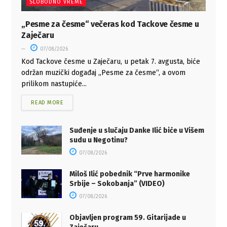
SLOBODNO VREME
„Pesme za česme“ večeras kod Tackove česme u
Zaječaru
07/08/2026
Kod Tackove česme u Zaječaru, u petak 7. avgusta, biće
održan muzički događaj „Pesme za česme“, a ovom
prilikom nastupiće...
READ MORE
Suđenje u slučaju Danke Ilić biće u Višem
sudu u Negotinu?
07/08/2026
Miloš Ilić pobednik “Prve harmonike
Srbije – Sokobanja” (VIDEO)
07/08/2026
Objavljen program 59. Gitarijade u