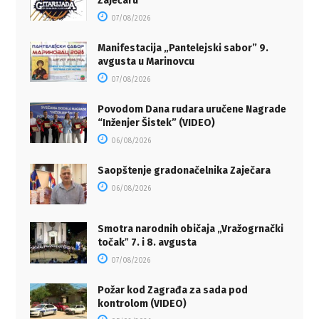
Zaječaru
07/08/2026
Manifestacija „Pantelejski sabor” 9.
avgusta u Marinovcu
07/08/2026
Povodom Dana rudara uručene Nagrade
“Inženjer Šistek” (VIDEO)
06/08/2026
Saopštenje gradonačelnika Zaječara
06/08/2026
Smotra narodnih običaja „Vražogrnački
točakˮ 7. i 8. avgusta
07/08/2026
Požar kod Zagrađa za sada pod
kontrolom (VIDEO)