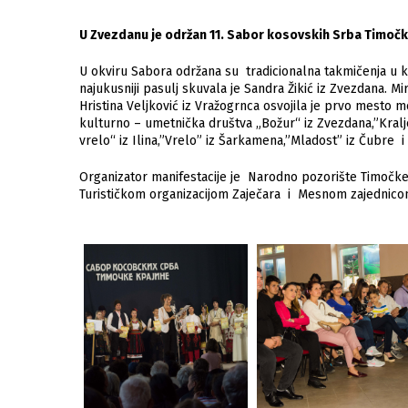
U Zvezdanu je održan 11. Sabor kosovskih Srba Timočk
U okviru Sabora održana su tradicionalna takmičenja u kuva
najukusniji pasulj skuvala je Sandra Žikić iz Zvezdana. Mi
Hristina Veljković iz Vražogrnca osvojila je prvo mesto
kulturno – umetnička društva „Božur“ iz Zvezdana,”Kraljev
vrelo“ iz Ilina,”Vrelo” iz Šarkamena,”Mladost” iz Čubre 
Organizator manifestacije je Narodno pozorište Timočke 
Turističkom organizacijom Zaječara i Mesnom zajednicom 