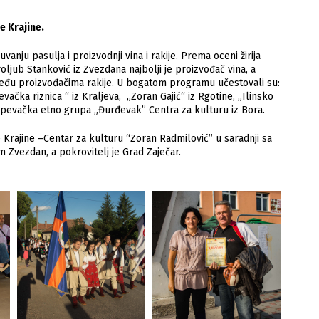
e Krajine.
nju pasulja i proizvodnji vina i rakije. Prema oceni žirija
roljub Stanković iz Zvezdana najbolji je proizvođač vina, a
 među proizvođačima rakije. U bogatom programu učestovali su:
ačka riznica “ iz Kraljeva, „Zoran Gajić“ iz Rgotine, „Ilinsko
i pevačka etno grupa „Đurđevak” Centra za kulturu iz Bora.
Krajine –Centar za kulturu “Zoran Radmilović” u saradnji sa
Zvezdan, a pokrovitelj je Grad Zaječar.