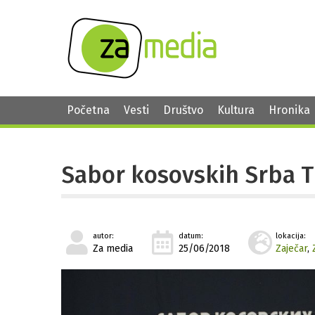
Početna
Vesti
Društvo
Kultura
Hronika
Sabor kosovskih Srba T
autor:
datum:
lokacija:
Za media
25/06/2018
Zaječar
,