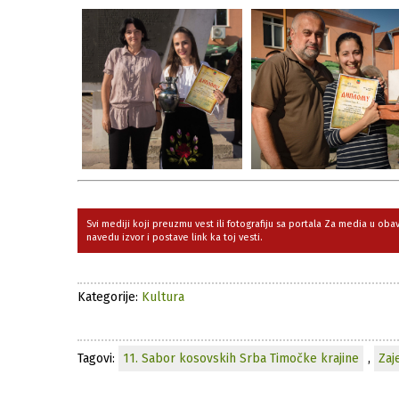
Svi mediji koji preuzmu vest ili fotografiju sa portala Za media u ob
navedu izvor i postave link ka toj vesti.
Kategorije:
Kultura
Tagovi:
11. Sabor kosovskih Srba Timočke krajine
,
Zaj