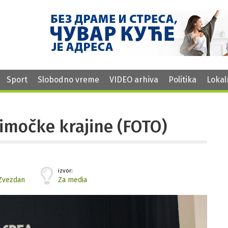
Sport
Slobodno vreme
VIDEO arhiva
Politika
Lokal
imočke krajine (FOTO)
izvor:
Zvezdan
Za media