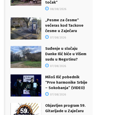
točak“
08/08/2026
„Pesme za česme“
večeras kod Tackove
česme u Zaječaru
07/08/2026
Suđenje u slučaju
Danke Ilić biće u Višem
sudu u Negotinu?
07/08/2026
Miloš Ilić pobednik
“Prve harmonike Srbije
– Sokobanja” (VIDEO)
07/08/2026
Objavljen program 59.
Gitarijade u Zaječaru