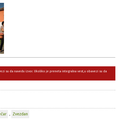
avezi su da navedu izvor. Ukoliko je preneta integralna vest,u obavezi su da
ečar
,
Zvezdan