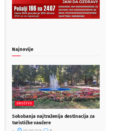
Najnovije
DRUŠTVO
Sokobanja najtraženija destinacija za
turističke vaučere
09/08/2026
0