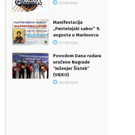
07/08/2026
Manifestacija
„Pantelejski sabor” 9.
avgusta u Marinovcu
07/08/2026
Povodom Dana rudara
uručene Nagrade
“Inženjer Šistek”
(VIDEO)
06/08/2026