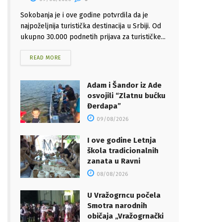
Sokobanja je i ove godine potvrdila da je
najpoželjnija turistička destinacija u Srbiji. Od
ukupno 30.000 podnetih prijava za turističke...
READ MORE
Adam i Šandor iz Ade
osvojili “Zlatnu bućku
Đerdapa”
09/08/2026
I ove godine Letnja
škola tradicionalnih
zanata u Ravni
08/08/2026
U Vražogrncu počela
Smotra narodnih
običaja „Vražogrnački