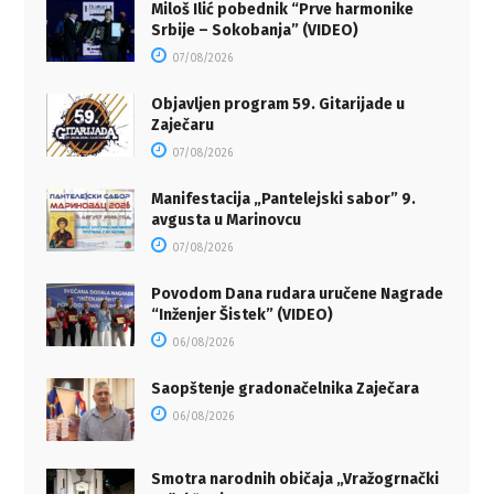
Miloš Ilić pobednik “Prve harmonike
Srbije – Sokobanja” (VIDEO)
07/08/2026
Objavljen program 59. Gitarijade u
Zaječaru
07/08/2026
Manifestacija „Pantelejski sabor” 9.
avgusta u Marinovcu
07/08/2026
Povodom Dana rudara uručene Nagrade
“Inženjer Šistek” (VIDEO)
06/08/2026
Saopštenje gradonačelnika Zaječara
06/08/2026
Smotra narodnih običaja „Vražogrnački