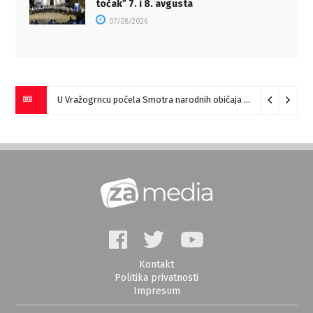
točakˮ 7. i 8. avgusta
07/08/2026
U Vražogrncu počela Smotra narodnih običaja „Vražogrnački točak“
Kontakt
Politika privatnosti
Impresum