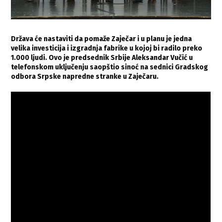
Država će nastaviti da pomaže Zaječar i u planu je jedna
velika investicija i izgradnja fabrike u kojoj bi radilo preko
1.000 ljudi. Ovo je predsednik Srbije Aleksandar Vučić u
telefonskom uključenju saopštio sinoć na sednici Gradskog
odbora Srpske napredne stranke u Zaječaru.