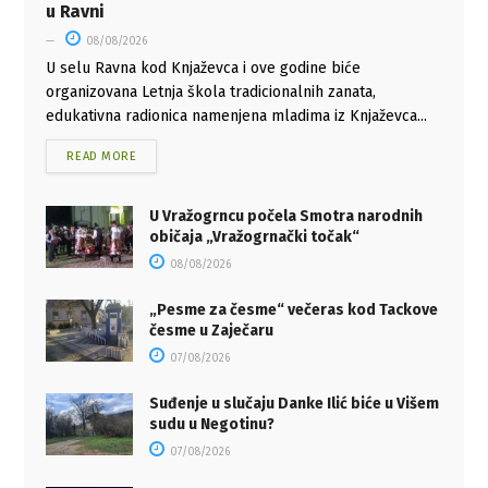
u Ravni
08/08/2026
U selu Ravna kod Knjaževca i ove godine biće
organizovana Letnja škola tradicionalnih zanata,
edukativna radionica namenjena mladima iz Knjaževca...
READ MORE
U Vražogrncu počela Smotra narodnih
običaja „Vražogrnački točak“
08/08/2026
„Pesme za česme“ večeras kod Tackove
česme u Zaječaru
07/08/2026
Suđenje u slučaju Danke Ilić biće u Višem
sudu u Negotinu?
07/08/2026