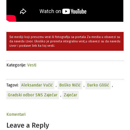
Svi mediji koji preuzmu vest ili fotografiju sa portala Za media u obavezi su
da navedu izvor. Ukoliko je preneta integralna vest,u obavezi su da navedu
izvor i postave link ka toj vesti.
Kategorije:
Vesti
Tagovi:
Aleksandar Vučić
,
Boško Ničić
,
Darko Glišić
,
Gradski odbor SNS Zaječar
,
Zaječar
Komentari
Leave a Reply