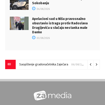
Sokobanju
04/08/2026
Apelacioni sud u Nišu pravosnažno
obustavio istragu protiv Radoslava
Dragijevića u slučaju nestanka male
Danke
03/08/2026
Saopštenje gradonačelnika Zaječara
06/08/2026