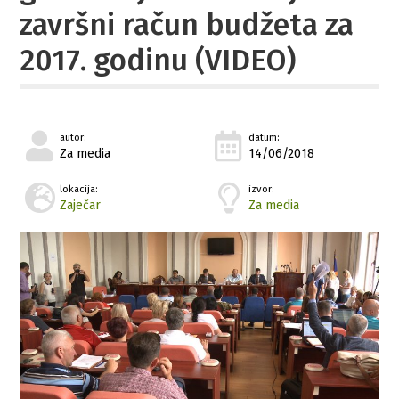
završni račun budžeta za
2017. godinu (VIDEO)
autor:
datum:
Za media
14/06/2018
lokacija:
izvor:
Zaječar
Za media