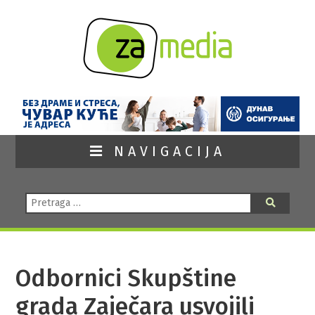
NAVIGACIJA
Pretraga:
Pretraga
Odbornici Skupštine
grada Zaječara usvojili