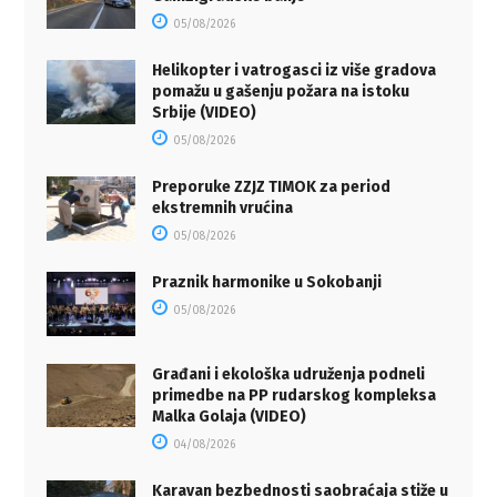
05/08/2026
Helikopter i vatrogasci iz više gradova
pomažu u gašenju požara na istoku
Srbije (VIDEO)
05/08/2026
Preporuke ZZJZ TIMOK za period
ekstremnih vrućina
05/08/2026
Praznik harmonike u Sokobanji
05/08/2026
Građani i ekološka udruženja podneli
primedbe na PP rudarskog kompleksa
Malka Golaja (VIDEO)
04/08/2026
Karavan bezbednosti saobraćaja stiže u