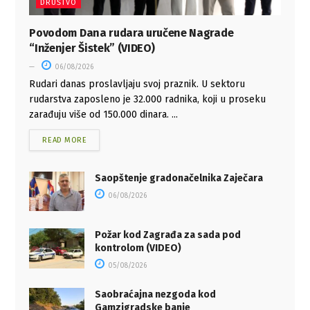
DRUŠTVO
Povodom Dana rudara uručene Nagrade
“Inženjer Šistek” (VIDEO)
06/08/2026
Rudari danas proslavljaju svoj praznik. U sektoru
rudarstva zaposleno je 32.000 radnika, koji u proseku
zarađuju više od 150.000 dinara. ...
READ MORE
Saopštenje gradonačelnika Zaječara
06/08/2026
Požar kod Zagrađa za sada pod
kontrolom (VIDEO)
05/08/2026
Saobraćajna nezgoda kod
Gamzigradske banje