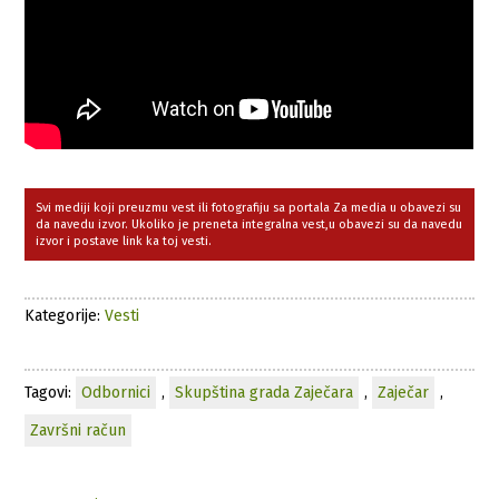
Svi mediji koji preuzmu vest ili fotografiju sa portala Za media u obavezi su
da navedu izvor. Ukoliko je preneta integralna vest,u obavezi su da navedu
izvor i postave link ka toj vesti.
Kategorije:
Vesti
Tagovi:
Odbornici
,
Skupština grada Zaječara
,
Zaječar
,
Završni račun