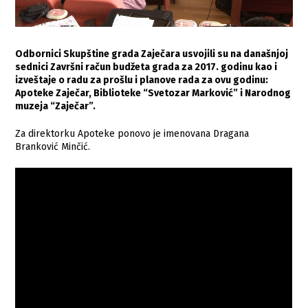
Odbornici Skupštine grada Zaječara usvojili su na današnjoj
sednici Završni račun budžeta grada za 2017. godinu kao i
izveštaje o radu za prošlu i planove rada za ovu godinu:
Apoteke Zaječar, Biblioteke “Svetozar Marković” i Narodnog
muzeja “Zaječar”.
Za direktorku Apoteke ponovo je imenovana Dragana
Branković Minčić.