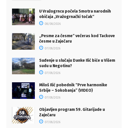
U Vražogrncu počela Smotra narodnih
običaja „Vražogrnački točak“
08/08/2026
„Pesme za česme“ večeras kod Tackove
česme u Zaječaru
07/08/2026
Suđenje u slučaju Danke Ilić biće u Višem
sudu u Negotinu?
07/08/2026
Miloš Ilić pobednik “Prve harmonike
Srbije – Sokobanja” (VIDEO)
07/08/2026
Objavljen program 59. Gitarijade u
Zaječaru
07/08/2026