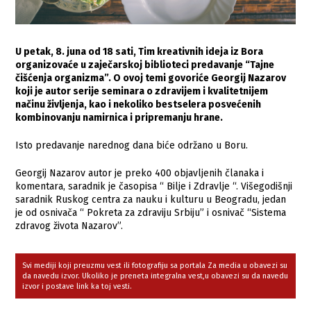
U petak, 8. juna od 18 sati, Tim kreativnih ideja iz Bora
organizovaće u zaječarskoj biblioteci predavanje “Tajne
čišćenja organizma”. O ovoj temi govoriće Georgij Nazarov
koji je autor serije seminara o zdravijem i kvalitetnijem
načinu življenja, kao i nekoliko bestselera posvećenih
kombinovanju namirnica i pripremanju hrane.
Isto predavanje narednog dana biće održano u Boru.
Georgij Nazarov autor je preko 400 objavljenih članaka i
komentara, saradnik je časopisa “ Bilje i Zdravlje “. Višegodišnji
saradnik Ruskog centra za nauku i kulturu u Beogradu, jedan
je od osnivača “ Pokreta za zdraviju Srbiju” i osnivač “Sistema
zdravog života Nazarov”.
Svi mediji koji preuzmu vest ili fotografiju sa portala Za media u obavezi su
da navedu izvor. Ukoliko je preneta integralna vest,u obavezi su da navedu
izvor i postave link ka toj vesti.