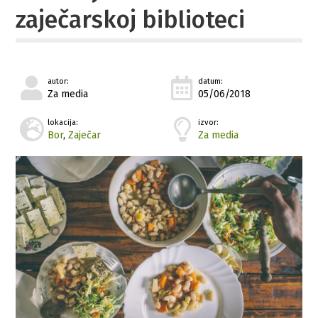
zaječarskoj biblioteci
autor:
datum:
Za media
05/06/2018
lokacija:
izvor:
Bor
,
Zaječar
Za media