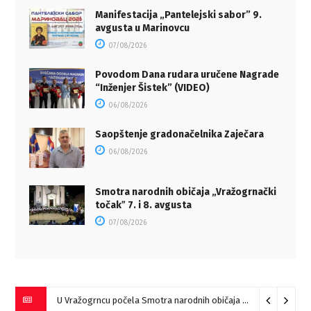
Manifestacija „Pantelejski sabor” 9.
avgusta u Marinovcu
07/08/2026
Povodom Dana rudara uručene Nagrade
“Inženjer Šistek” (VIDEO)
06/08/2026
Saopštenje gradonačelnika Zaječara
06/08/2026
Smotra narodnih običaja „Vražogrnački
točakˮ 7. i 8. avgusta
07/08/2026
U Vražogrncu počela Smotra narodnih običaja „Vražogrnački točak“