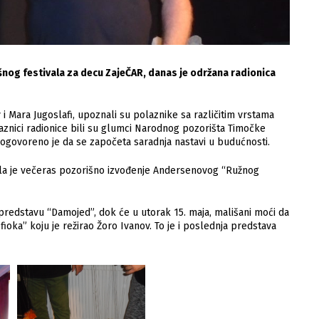
og festivala za decu ZajeČAR, danas je održana radionica
i Mara Jugoslafi, upoznali su polaznike sa različitim vrstama
znici radionice bili su glumci Narodnog pozorišta Timočke
 Dogovoreno je da se započeta saradnja nastavi u budućnosti.
ala je večeras pozorišno izvođenje Andersenovog “Ružnog
predstavu “Damojed”, dok će u utorak 15. maja, mališani moći da
ioka” koju je režirao Žoro Ivanov. To je i poslednja predstava