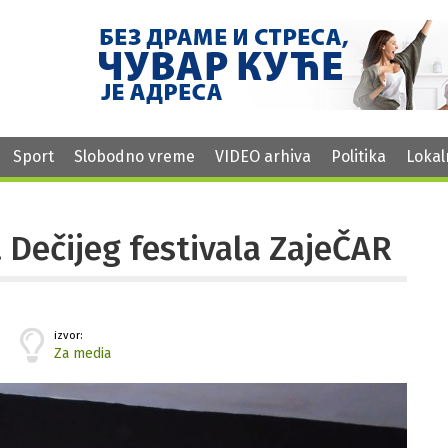
Sport
Slobodno vreme
VIDEO arhiva
Politika
Lokal
. Dečijeg festivala ZajeČAR
izvor:
Za media