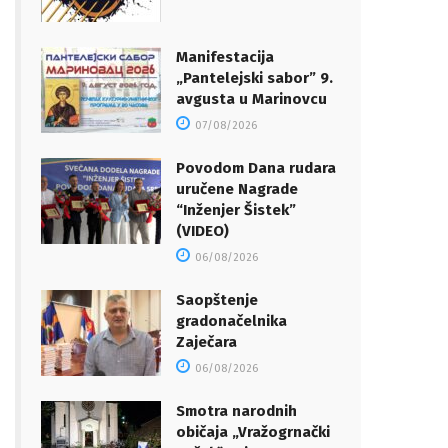
Manifestacija
„Pantelejski sabor” 9.
avgusta u Marinovcu
07/08/2026
Povodom Dana rudara
uručene Nagrade
“Inženjer Šistek”
(VIDEO)
06/08/2026
Saopštenje
gradonačelnika
Zaječara
06/08/2026
Smotra narodnih
običaja „Vražogrnački