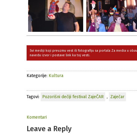
Svi mediji koji preuzmu vest ili fotografiju sa portala Za media u ob
navedu izvor i postave link ka toj vesti.
Kategorije:
Kultura
Tagovi:
Pozorišni dečiji festival ZajeČAR
,
Zaječar
Komentari
Leave a Reply