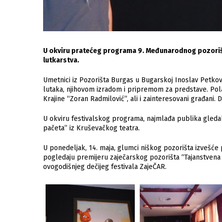
U okviru pratećeg programa 9. Međunarodnog pozorišn
lutkarstva.
Umetnici iz Pozorišta Burgas u Bugarskoj Inoslav Petkov 
lutaka, njihovom izradom i pripremom za predstave. Pola
Krajine “Zoran Radmilović”, ali i zainteresovani građani.
U okviru festivalskog programa, najmlađa publika gled
pačeta” iz Kruševačkog teatra.
U ponedeljak, 14. maja, glumci niškog pozorišta izvešće 
pogledaju premijeru zaječarskog pozorišta “Tajanstvena f
ovogodišnjeg dečijeg festivala ZajeČAR.