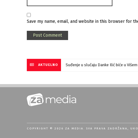
Save my name, email, and website in this browser for t
Suđenje u slučaju Danke Ilić biće u Više
AKTUELNO
COPYRIGHT © 2026 ZA MEDIA. SVA PRAVA ZADRŽANA, UK