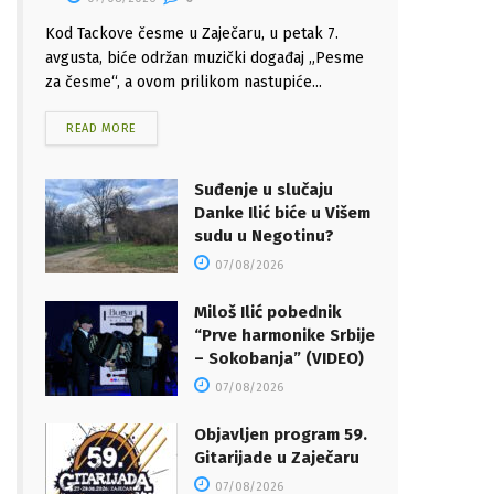
Kod Tackove česme u Zaječaru, u petak 7.
avgusta, biće održan muzički događaj „Pesme
za česme“, a ovom prilikom nastupiće...
READ MORE
Suđenje u slučaju
Danke Ilić biće u Višem
sudu u Negotinu?
07/08/2026
Miloš Ilić pobednik
“Prve harmonike Srbije
– Sokobanja” (VIDEO)
07/08/2026
Objavljen program 59.
Gitarijade u Zaječaru
07/08/2026