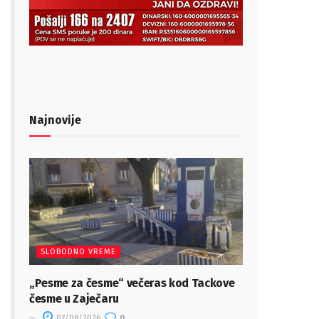
Najnovije
SLOBODNO VREME
„Pesme za česme“ večeras kod Tackove
česme u Zaječaru
07/08/2026
0