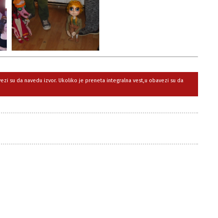
avezi su da navedu izvor. Ukoliko je preneta integralna vest,u obavezi su da