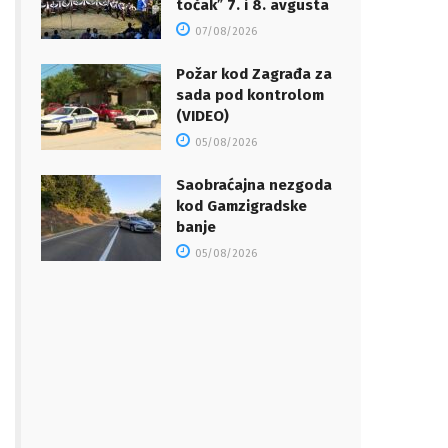
točakˮ 7. i 8. avgusta
07/08/2026
Požar kod Zagrađa za
sada pod kontrolom
(VIDEO)
05/08/2026
Saobraćajna nezgoda
kod Gamzigradske
banje
05/08/2026