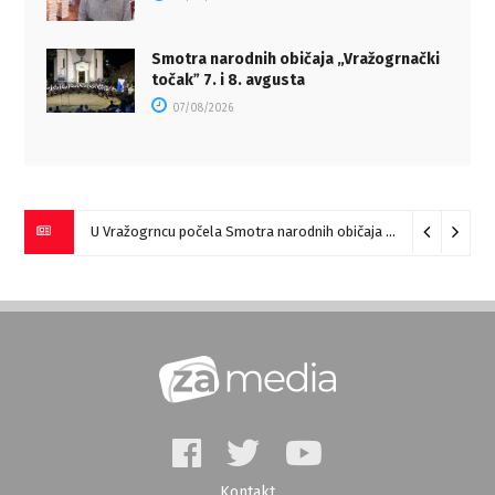
Smotra narodnih običaja „Vražogrnački
točakˮ 7. i 8. avgusta
07/08/2026
U Vražogrncu počela Smotra narodnih običaja „Vražogrnački točak“
Kontakt