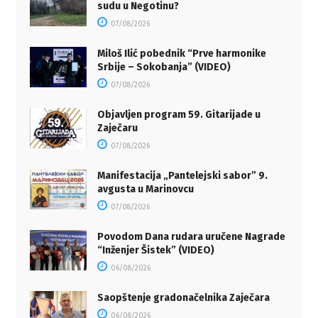
sudu u Negotinu?
07/08/2026
Miloš Ilić pobednik “Prve harmonike
Srbije – Sokobanja” (VIDEO)
07/08/2026
Objavljen program 59. Gitarijade u
Zaječaru
07/08/2026
Manifestacija „Pantelejski sabor” 9.
avgusta u Marinovcu
07/08/2026
Povodom Dana rudara uručene Nagrade
“Inženjer Šistek” (VIDEO)
06/08/2026
Saopštenje gradonačelnika Zaječara
06/08/2026