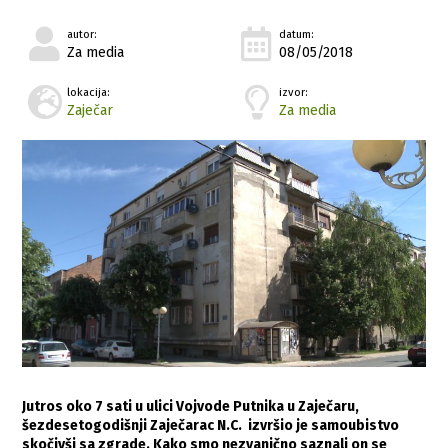
autor:
datum:
Za media
08/05/2018
lokacija:
izvor:
Zaječar
Za media
Jutros oko 7 sati u ulici Vojvode Putnika u Zaječaru,
šezdesetogodišnji Zaječarac N.C. izvršio je samoubistvo
skočivši sa zgrade. Kako smo nezvanično saznali on se