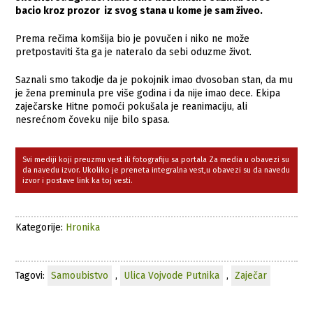
bacio kroz prozor iz svog stana u kome je sam živeo.
Prema rečima komšija bio je povučen i niko ne može
pretpostaviti šta ga je nateralo da sebi oduzme život.
Saznali smo takodje da je pokojnik imao dvosoban stan, da mu
je žena preminula pre više godina i da nije imao dece. Ekipa
zaječarske Hitne pomoći pokušala je reanimaciju, ali
nesrećnom čoveku nije bilo spasa.
Svi mediji koji preuzmu vest ili fotografiju sa portala Za media u obavezi su
da navedu izvor. Ukoliko je preneta integralna vest,u obavezi su da navedu
izvor i postave link ka toj vesti.
Kategorije:
Hronika
Tagovi:
Samoubistvo
,
Ulica Vojvode Putnika
,
Zaječar