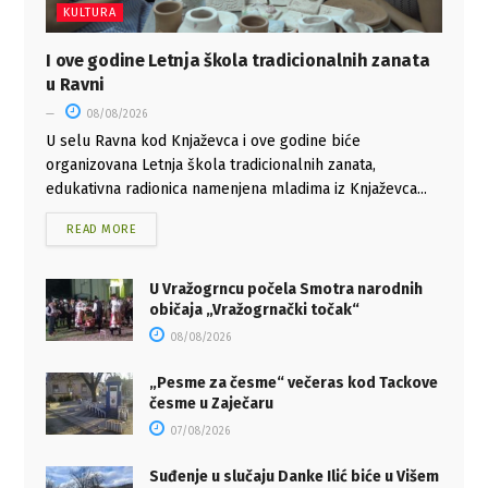
KULTURA
I ove godine Letnja škola tradicionalnih zanata
u Ravni
08/08/2026
U selu Ravna kod Knjaževca i ove godine biće
organizovana Letnja škola tradicionalnih zanata,
edukativna radionica namenjena mladima iz Knjaževca...
READ MORE
U Vražogrncu počela Smotra narodnih
običaja „Vražogrnački točak“
08/08/2026
„Pesme za česme“ večeras kod Tackove
česme u Zaječaru
07/08/2026
Suđenje u slučaju Danke Ilić biće u Višem