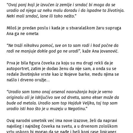
“Ovaj panj koji je izvučen iz zemlje i srndać bi moga da se
uradio od njega uz neku malu doradu i da ispadne ta životinja.
Neki mali srndać, lane ili tako nešto.”
Miloš je predan poslu i kada je u stvaralaškom žaru supruga
Ana ga ne ometa:
“Ne traži nikakvu pomoć, sve on to sam radi i kad počne da
radi ne manjuje dokle god ga ne uradi”
, kaže Ana Jovanović.
Prva je bila figura čoveka za koju su mu drugi rekli da je
autoportret, zatim je dodao ženu da nije sam, a onda su se
ređale životinjske vrste kao iz Nojeve barke, među njima se
našlo i drveno oružje…
“Uradio sam tamo onaj arsenal naoružanja koje je verno
originalu ali je isključivo sve od drveta, samo ekser može da
bude od metala. Uradio sam top Hajduk Veljka, taj top sam
uradio isti kao što je u muzeju u Negotinu.”
Ovaj narodni umetnik već ima nove izazove, želi da napravi
najvišeg i najnižeg čoveka na svetu, a u drvenom zološkom
vrtu uskoro bi mogao da se nađe i beli konj rase lipicaner.