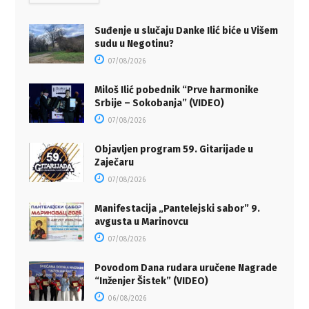
Suđenje u slučaju Danke Ilić biće u Višem
sudu u Negotinu?
07/08/2026
Miloš Ilić pobednik “Prve harmonike
Srbije – Sokobanja” (VIDEO)
07/08/2026
Objavljen program 59. Gitarijade u
Zaječaru
07/08/2026
Manifestacija „Pantelejski sabor” 9.
avgusta u Marinovcu
07/08/2026
Povodom Dana rudara uručene Nagrade
“Inženjer Šistek” (VIDEO)
06/08/2026