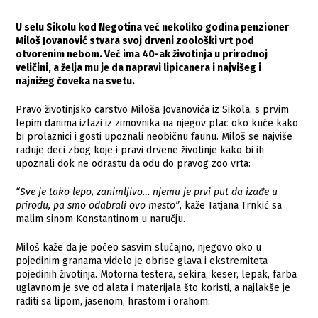
U selu Sikolu kod Negotina već nekoliko godina penzioner
Miloš Jovanović stvara svoj drveni zoološki vrt pod
otvorenim nebom. Već ima 40-ak životinja u prirodnoj
veličini, a želja mu je da napravi lipicanera i najvišeg i
najnižeg čoveka na svetu.
Pravo životinjsko carstvo Miloša Jovanovića iz Sikola, s prvim
lepim danima izlazi iz zimovnika na njegov plac oko kuće kako
bi prolaznici i gosti upoznali neobičnu faunu. Miloš se najviše
raduje deci zbog koje i pravi drvene životinje kako bi ih
upoznali dok ne odrastu da odu do pravog zoo vrta:
“Sve je tako lepo, zanimljivo… njemu je prvi put da izađe u
prirodu, pa smo odabrali ovo mesto”
, kaže Tatjana Trnkić sa
malim sinom Konstantinom u naručju.
Miloš kaže da je počeo sasvim slučajno, njegovo oko u
pojedinim granama videlo je obrise glava i ekstremiteta
pojedinih životinja. Motorna testera, sekira, keser, lepak, farba
uglavnom je sve od alata i materijala što koristi, a najlakše je
raditi sa lipom, jasenom, hrastom i orahom: