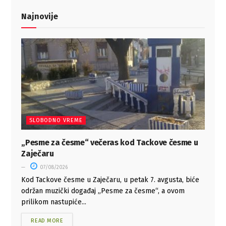
Najnovije
SLOBODNO VREME
„Pesme za česme“ večeras kod Tackove česme u
Zaječaru
07/08/2026
Kod Tackove česme u Zaječaru, u petak 7. avgusta, biće
održan muzički događaj „Pesme za česme“, a ovom
prilikom nastupiće...
READ MORE