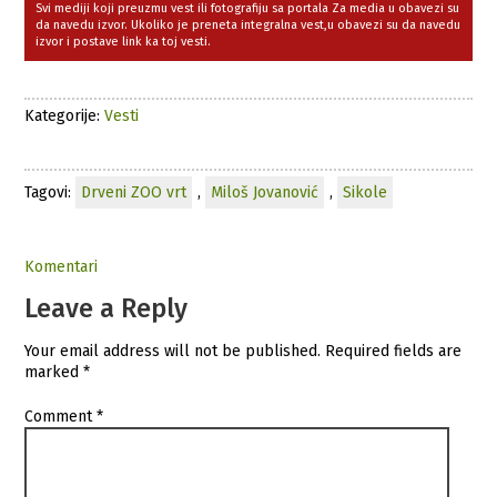
Svi mediji koji preuzmu vest ili fotografiju sa portala Za media u obavezi su
da navedu izvor. Ukoliko je preneta integralna vest,u obavezi su da navedu
izvor i postave link ka toj vesti.
Kategorije:
Vesti
Tagovi:
Drveni ZOO vrt
,
Miloš Jovanović
,
Sikole
Komentari
Leave a Reply
Your email address will not be published.
Required fields are
marked
*
Comment
*