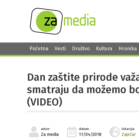
Početna
Vesti
Društvo
Kultura
Hronika
Dan zaštite prirode važa
smatraju da možemo bol
(VIDEO)
autor:
datum:
lokacija:
Za media
11/04/2018
Zaječar