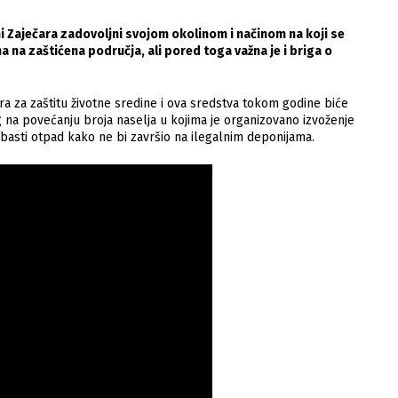
ni Zaječara zadovoljni svojom okolinom i načinom na koji se
na zaštićena područja, ali pored toga važna je i briga o
a za zaštitu životne sredine i ova sredstva tokom godine biće
na povećanju broja naselja u kojima je organizovano izvoženje
abasti otpad kako ne bi završio na ilegalnim deponijama.