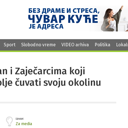
Sport
Slobodno vreme
VIDEO arhiva
Politika
Lokal
n i Zaječarcima koji
je čuvati svoju okolinu
izvor:
Za media