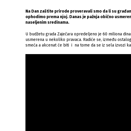
Na Dan zaštite prirode proveravali smo da li su građa
ophodimo prema njoj. Danas je pažnja obično usmerena 
naseljenim sredinama.
U budžetu grada Zaječara opredeljeno je 60 miliona dinar
usmerena u nekoliko pravaca. Radiće se, između ostalog 
smeća a akcenat će biti i na tome da se iz sela izvozi k