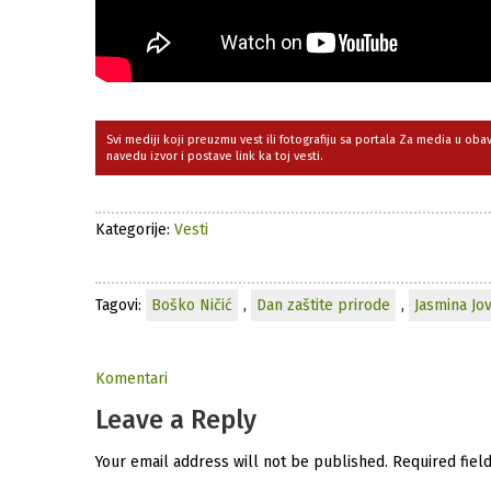
Svi mediji koji preuzmu vest ili fotografiju sa portala Za media u ob
navedu izvor i postave link ka toj vesti.
Kategorije:
Vesti
Tagovi:
Boško Ničić
,
Dan zaštite prirode
,
Jasmina Jov
Komentari
Leave a Reply
Your email address will not be published.
Required fiel