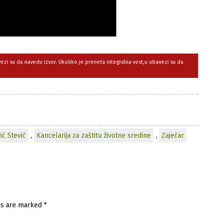
avezi su da navedu izvor. Ukoliko je preneta integralna vest,u obavezi su da
ić Stević
,
Kancelarija za zaštitu životne sredine
,
Zaječar
ds are marked
*