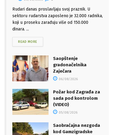
Rudari danas proslavljaju svoj praznik. U
sektoru rudarstva zaposleno je 32.000 radnika,
koji u proseku zarađuju više od 150.000
dinara. ...
READ MORE
Saopštenje
gradonačelnika
Zaječara
06/08/2026
Požar kod Zagrađa za
sada pod kontrolom
(VIDEO)
05/08/2026
Saobraćajna nezgoda
kod Gamzigradske