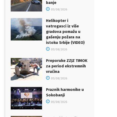
banje
05/08/2026
Helikopter i
vatrogasci iz više
gradova pomažu u
gašenju požara na
istoku Srbije (VIDEO)
05/08/2026
Preporuke ZZJZ TIMOK
za period ekstremnih
vrućina
05/08/2026
Praznik harmonike u
Sokobanji
05/08/2026