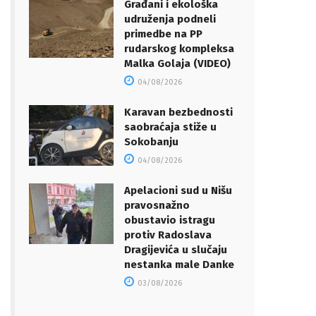
Građani i ekološka
udruženja podneli
primedbe na PP
rudarskog kompleksa
Malka Golaja (VIDEO)
04/08/2026
Karavan bezbednosti
saobraćaja stiže u
Sokobanju
04/08/2026
Apelacioni sud u Nišu
pravosnažno
obustavio istragu
protiv Radoslava
Dragijevića u slučaju
nestanka male Danke
03/08/2026