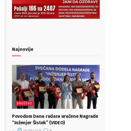
Najnovije
DRUŠTVO
Povodom Dana rudara uručene Nagrade
“Inženjer Šistek” (VIDEO)
06/08/2026
0