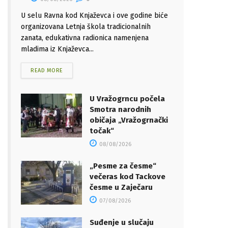
U selu Ravna kod Knjaževca i ove godine biće
organizovana Letnja škola tradicionalnih
zanata, edukativna radionica namenjena
mladima iz Knjaževca...
READ MORE
U Vražogrncu počela
Smotra narodnih
običaja „Vražogrnački
točak“
08/08/2026
„Pesme za česme“
večeras kod Tackove
česme u Zaječaru
07/08/2026
Suđenje u slučaju