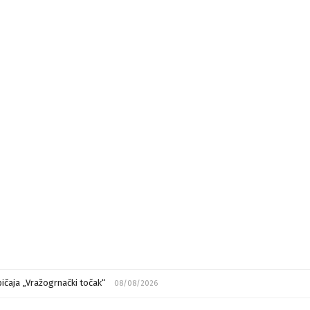
ičaja „Vražogrnački točak“
08/08/2026