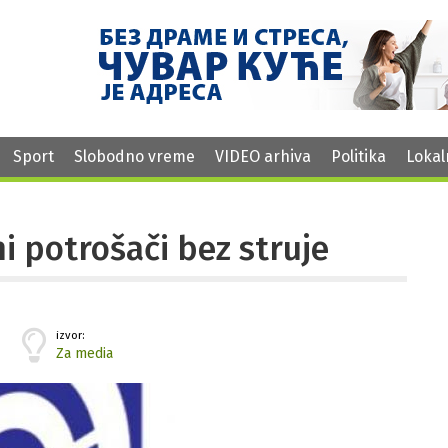
Sport
Slobodno vreme
VIDEO arhiva
Politika
Lokal
i potrošači bez struje
izvor:
Za media