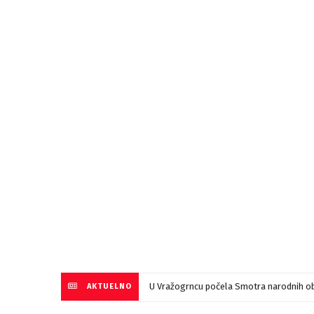
U Vražogrncu počela Smotra narodnih ob
AKTUELNO