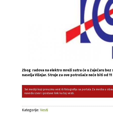
Zbog radova na elektro mreži sutra će u Zaječaru bez 
naselja Višnjar. Struje za ove potrošaće neće biti od 11
Svi mediji koji preuzmu vest ili fotografiju sa portala Za media u ob
navedu izvor i postave link ka toj vesti.
Kategorije:
Vesti