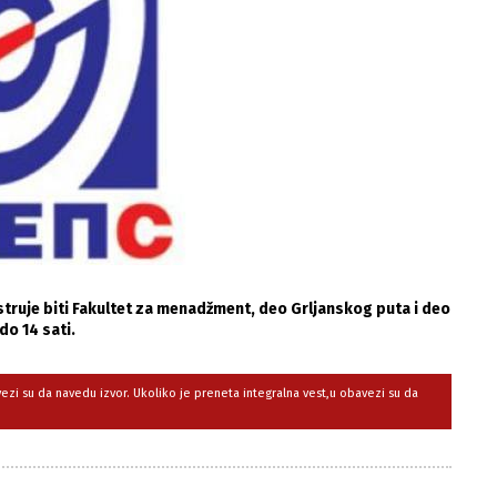
struje biti Fakultet za menadžment, deo Grljanskog puta i deo
 do 14 sati.
avezi su da navedu izvor. Ukoliko je preneta integralna vest,u obavezi su da