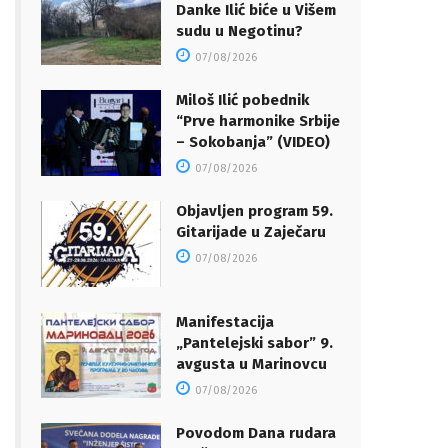
Danke Ilić biće u Višem
sudu u Negotinu?
07/08/2026
Miloš Ilić pobednik
“Prve harmonike Srbije
– Sokobanja” (VIDEO)
07/08/2026
Objavljen program 59.
Gitarijade u Zaječaru
07/08/2026
Manifestacija
„Pantelejski sabor” 9.
avgusta u Marinovcu
07/08/2026
Povodom Dana rudara