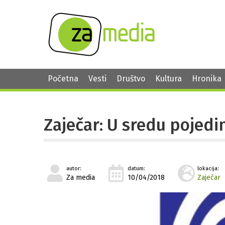
Početna
Vesti
Društvo
Kultura
Hronika
Zaječar: U sredu pojedin
autor:
datum:
lokacija:
Za media
10/04/2018
Zaječar