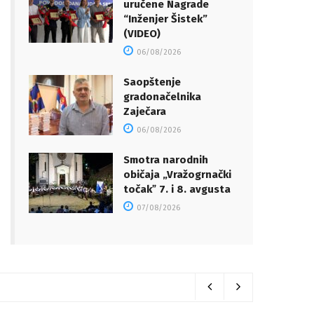
uručene Nagrade
“Inženjer Šistek”
(VIDEO)
06/08/2026
Saopštenje
gradonačelnika
Zaječara
06/08/2026
Smotra narodnih
običaja „Vražogrnački
točakˮ 7. i 8. avgusta
07/08/2026