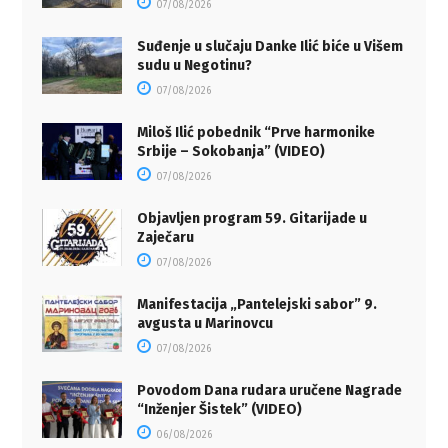
07/08/2026
Suđenje u slučaju Danke Ilić biće u Višem
sudu u Negotinu?
07/08/2026
Miloš Ilić pobednik “Prve harmonike
Srbije – Sokobanja” (VIDEO)
07/08/2026
Objavljen program 59. Gitarijade u
Zaječaru
07/08/2026
Manifestacija „Pantelejski sabor” 9.
avgusta u Marinovcu
07/08/2026
Povodom Dana rudara uručene Nagrade
“Inženjer Šistek” (VIDEO)
06/08/2026