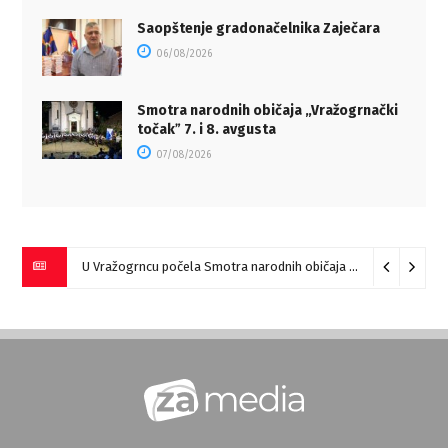
Saopštenje gradonačelnika Zaječara
06/08/2026
Smotra narodnih običaja „Vražogrnački
točakˮ 7. i 8. avgusta
07/08/2026
U Vražogrncu počela Smotra narodnih običaja „Vražogrnački točak“