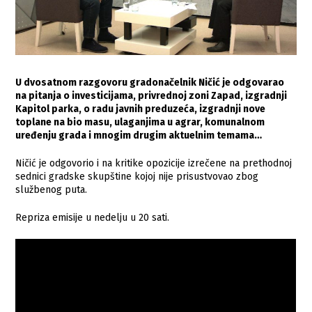
U dvosatnom razgovoru gradonačelnik Ničić je odgovarao
na pitanja o investicijama, privrednoj zoni Zapad, izgradnji
Kapitol parka, o radu javnih preduzeća, izgradnji nove
toplane na bio masu, ulaganjima u agrar, komunalnom
uređenju grada i mnogim drugim aktuelnim temama…
Ničić je odgovorio i na kritike opozicije izrečene na prethodnoj
sednici gradske skupštine kojoj nije prisustvovao zbog
službenog puta.
Repriza emisije u nedelju u 20 sati.