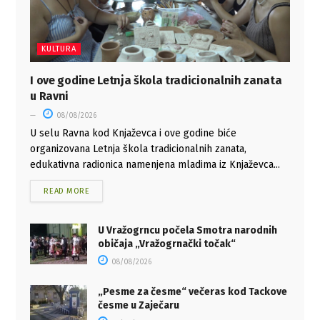
KULTURA
I ove godine Letnja škola tradicionalnih zanata
u Ravni
08/08/2026
U selu Ravna kod Knjaževca i ove godine biće
organizovana Letnja škola tradicionalnih zanata,
edukativna radionica namenjena mladima iz Knjaževca...
READ MORE
U Vražogrncu počela Smotra narodnih
običaja „Vražogrnački točak“
08/08/2026
„Pesme za česme“ večeras kod Tackove
česme u Zaječaru