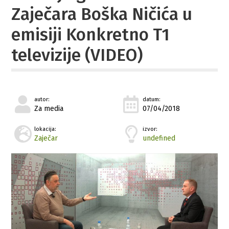
Zaječara Boška Ničića u
emisiji Konkretno T1
televizije (VIDEO)
autor:
datum:
Za media
07/04/2018
lokacija:
izvor:
Zaječar
undefined