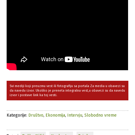
Svi mediji koji preuzmu vest ili fotografiju sa portala Za media u obavezi su
da navedu izvor. Ukoliko je preneta integralna vest,u obavezi su da navedu
izvor i postave link ka toj vesti.
Kategorije:
Društvo
,
Ekonomija
,
Intervju
,
Slobodno vreme