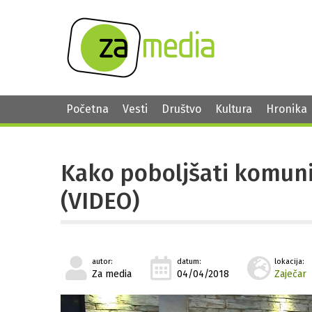
Početna
Vesti
Društvo
Kultura
Hronika
Kako poboljšati komuni
(VIDEO)
autor:
datum:
lokacija:
Za media
04/04/2018
Zaječar