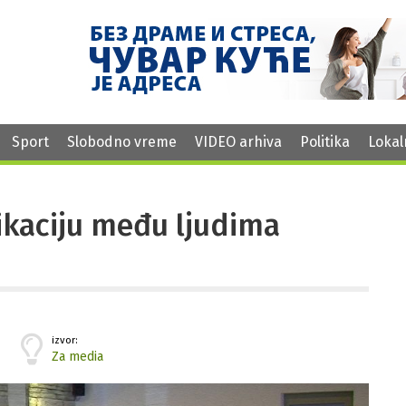
Sport
Slobodno vreme
VIDEO arhiva
Politika
Lokal
kaciju među ljudima
izvor:
Za media