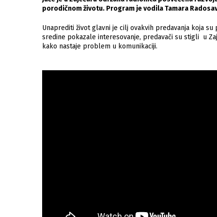
porodičnom životu. Program je vodila Tamara Radosavl
Unaprediti život glavni je cilj ovakvih predavanja koja su
sredine pokazale interesovanje, predavači su stigli u Za
kako nastaje problem u komunikaciji.