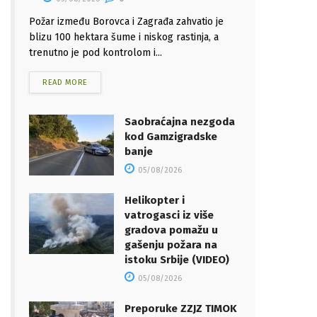
Požar između Borovca i Zagrađa zahvatio je
blizu 100 hektara šume i niskog rastinja, a
trenutno je pod kontrolom i...
READ MORE
Saobraćajna nezgoda
kod Gamzigradske
banje
05/08/2026
Helikopter i
vatrogasci iz više
gradova pomažu u
gašenju požara na
istoku Srbije (VIDEO)
05/08/2026
Preporuke ZZJZ TIMOK