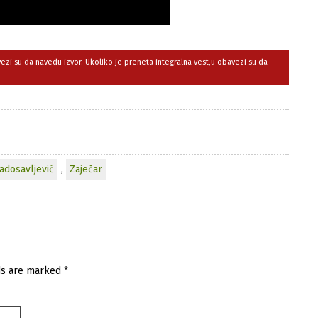
avezi su da navedu izvor. Ukoliko je preneta integralna vest,u obavezi su da
adosavljević
,
Zaječar
ds are marked
*