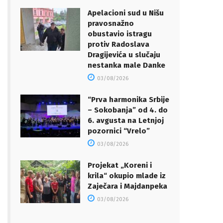
Apelacioni sud u Nišu
pravosnažno
obustavio istragu
protiv Radoslava
Dragijevića u slučaju
nestanka male Danke
03/08/2026
“Prva harmonika Srbije
– Sokobanja” od 4. do
6. avgusta na Letnjoj
pozornici “Vrelo”
03/08/2026
Projekat „Koreni i
krila“ okupio mlade iz
Zaječara i Majdanpeka
03/08/2026