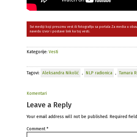
Svi mediji koji preuzmu vest ili fotografiju sa portala Za media u ob
navedu izvor i postave link ka toj vesti.
Kategorije:
Vesti
Tagovi:
Aleksandra Nikolić
,
NLP radionica
,
Tamara R
Komentari
Leave a Reply
Your email address will not be published.
Required fiel
Comment
*