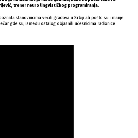
jević, trener neuro lingvističkog programiranja.
 poznata stanovnicima većih gradova u Srbiji ali pošto su i manje
ječar gde su, između ostalog objasnili učesnicima radionice