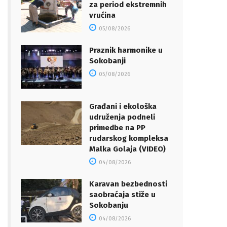
za period ekstremnih
vrućina
05/08/2026
Praznik harmonike u
Sokobanji
05/08/2026
Građani i ekološka
udruženja podneli
primedbe na PP
rudarskog kompleksa
Malka Golaja (VIDEO)
04/08/2026
Karavan bezbednosti
saobraćaja stiže u
Sokobanju
04/08/2026