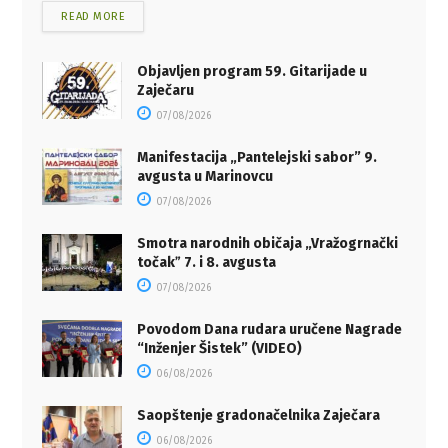
READ MORE
Objavljen program 59. Gitarijade u
Zaječaru
07/08/2026
Manifestacija „Pantelejski sabor” 9.
avgusta u Marinovcu
07/08/2026
Smotra narodnih običaja „Vražogrnački
točakˮ 7. i 8. avgusta
07/08/2026
Povodom Dana rudara uručene Nagrade
“Inženjer Šistek” (VIDEO)
06/08/2026
Saopštenje gradonačelnika Zaječara
06/08/2026