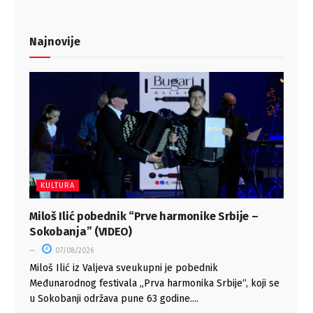
Najnovije
KULTURA
Miloš Ilić pobednik “Prve harmonike Srbije –
Sokobanja” (VIDEO)
07/08/2026
Miloš Ilić iz Valjeva sveukupni je pobednik
Međunarodnog festivala „Prva harmonika Srbije“, koji se
u Sokobanji održava pune 63 godine....