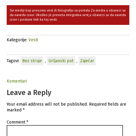
Svi mediji koji preuzmu vest ili fotografiju sa portala Za media u obavezi su
da navedu izvor. Ukoliko je preneta integralna vest,u obavezi su da navedu
izvor i postave link ka toj vesti.
Kategorije:
Vesti
Tagovi:
Bez struje
,
Grljanski put
,
Zaječar
Komentari
Leave a Reply
Your email address will not be published.
Required fields are
marked
*
Comment
*