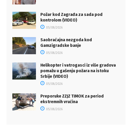
Požar kod Zagrađa za sada pod
kontrolom (VIDEO)
05/08/2026
Saobraćajna nezgoda kod
Gamzigradske banje
05/08/2026
Helikopter i vatrogasci iz više gradova
pomažu u gašenju požara na istoku
Srbije (VIDEO)
05/08/2026
Preporuke ZZJZ TIMOK za period
ekstremnih vrućina
05/08/2026