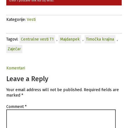
izvor i postave link ka toj vesti.
Kategorije:
Vesti
Tagovi:
Centralne vesti T1
,
Majdanpek
,
Timočka krajina
,
Zaječar
Komentari
Leave a Reply
Your email address will not be published.
Required fields are
marked
*
Comment
*