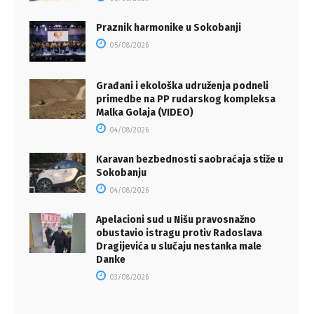
Praznik harmonike u Sokobanji
05/08/2026
Građani i ekološka udruženja podneli
primedbe na PP rudarskog kompleksa
Malka Golaja (VIDEO)
04/08/2026
Karavan bezbednosti saobraćaja stiže u
Sokobanju
04/08/2026
Apelacioni sud u Nišu pravosnažno
obustavio istragu protiv Radoslava
Dragijevića u slučaju nestanka male
Danke
03/08/2026