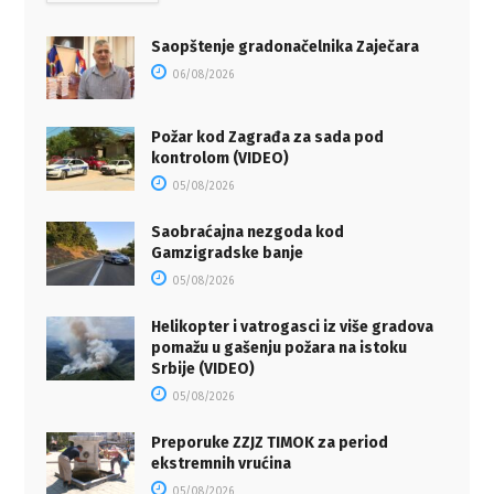
Saopštenje gradonačelnika Zaječara
06/08/2026
Požar kod Zagrađa za sada pod
kontrolom (VIDEO)
05/08/2026
Saobraćajna nezgoda kod
Gamzigradske banje
05/08/2026
Helikopter i vatrogasci iz više gradova
pomažu u gašenju požara na istoku
Srbije (VIDEO)
05/08/2026
Preporuke ZZJZ TIMOK za period
ekstremnih vrućina
05/08/2026