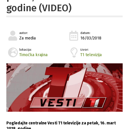
godine (VIDEO)
autor:
datum:
Za media
16/03/2018
lokacija:
izvor:
Timočka krajina
T1 televizija
Pogledajte centralne Vesti T1 televizije za petak, 16. mart
2018. godine…