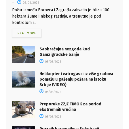
05/08/2026
Požar između Borovca i Zagrađa zahvatio je blizu 100
hektara šume i niskog rastinja, a trenutno je pod
kontrolom i...
READ MORE
Saobraćajna nezgoda kod
Gamzigradske banje
05/08/2026
Helikopter i vatrogasci iz više gradova
pomažu u gašenju požara na istoku
Srbije (VIDEO)
05/08/2026
Preporuke ZZJZ TIMOK za period
ekstremnih vrućina
05/08/2026
Praznik harmonike u Sokobanji