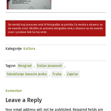
Svi mediji koji preuzmu vest ili fotografiju sa portala Za media u obavezi su
da navedu izvor. Ukoliko je preneta integralna vest,u obavezi su da navedu
izvor i postave link ka toj vesti.
Kategorije:
Kultura
Tagovi:
Beograd
,
Dušan Jovanović
,
Takmičenje Davorin Jenko
,
Truba
,
Zaječar
Komentari
Leave a Reply
Your email address will not be published.
Required fields are