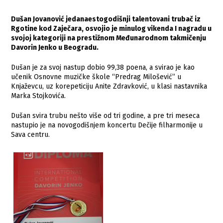
Dušan Jovanović jedanaestogodišnji talentovani trubač iz
Rgotine kod Zaječara, osvojio je minulog vikenda I nagradu u
svojoj kategoriji na prestižnom Međunarodnom takmičenju
Davorin Jenko u Beogradu.
Dušan je za svoj nastup dobio 99,38 poena, a svirao je kao
učenik Osnovne muzičke škole “Predrag Milošević” u
Knjaževcu, uz korepeticiju Anite Zdravković, u klasi nastavnika
Marka Stojkovića.
Dušan svira trubu nešto više od tri godine, a pre tri meseca
nastupio je na novogodišnjem koncertu Dečije filharmonije u
Sava centru.