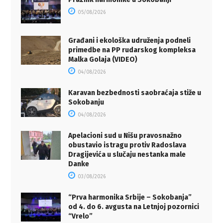
05/08/2026
Građani i ekološka udruženja podneli
primedbe na PP rudarskog kompleksa
Malka Golaja (VIDEO)
04/08/2026
Karavan bezbednosti saobraćaja stiže u
Sokobanju
04/08/2026
Apelacioni sud u Nišu pravosnažno
obustavio istragu protiv Radoslava
Dragijevića u slučaju nestanka male
Danke
03/08/2026
“Prva harmonika Srbije – Sokobanja”
od 4. do 6. avgusta na Letnjoj pozornici
“Vrelo”