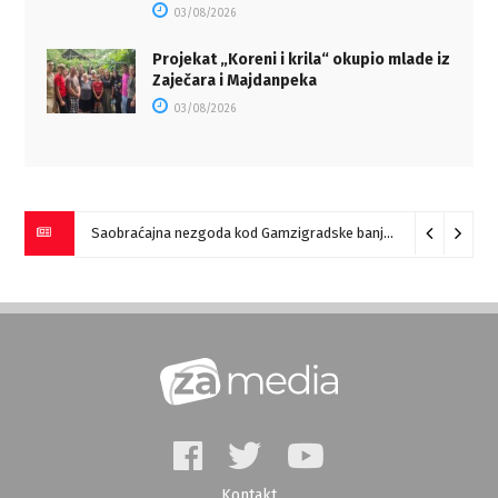
03/08/2026
Projekat „Koreni i krila“ okupio mlade iz
Zaječara i Majdanpeka
03/08/2026
Saobraćajna nezgoda kod Gamzigradske banje
05/08/2026
Kontakt